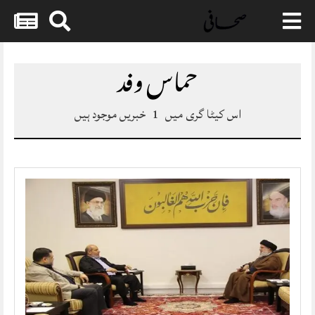
Skip
to
حماس وفد
content
اس کیٹا گری میں
1
خبریں موجود ہیں