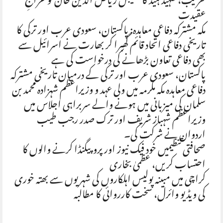
تقریب، شہید ہیڈ کانسٹیبل ریاض الدین خان کو خراجِ
عقیدت
مکہ مشترکہ دفاعی معاہدہ: پاکستان، سعودی عرب اور ترکی کا
تاریخی دفاعی اتحاد قائم گھبرا کر بھارت نے اسرائیل سے
بھی دفاعی تعاون بڑھانے کی درخواست کی ہے
پاکستان، سعودی عرب اور ترکی کے درمیان تاریخی مشترکہ
دفاعی معاہدہ مکہ مکرمہ میں ولی عہد و وزیراعظم شہزادہ محمد بن
سلمان کی میزبانی میں ہونے والے سربراہی اجلاس میں
وزیراعظم شہباز شریف اور ترک صدر رجب طیب
اردوان نے شرکت کی۔
صحافتی تنظیمیں خود فیک نیوز اور پروپیگنڈا کرنے والوں کا
احتساب کریں، عظمیٰ بخاری
کراچی میں مبینہ پولیس اہلکاروں کی شہریوں سے بھتہ خوری
کی ویڈیو وائرل، سخت کارروائی کا مطالبہ