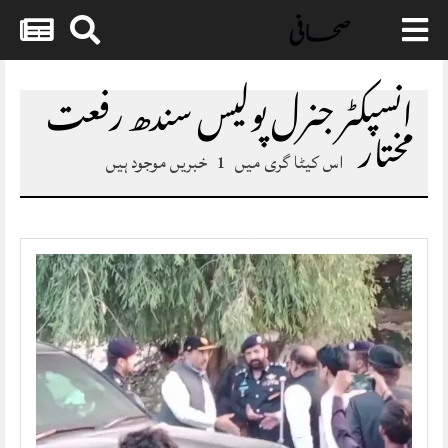
Skip
to
انسپکٹر جنرل پولیس سندھ رفعت
content
مختار
اس کیٹا گری میں
1
خبریں موجود ہیں