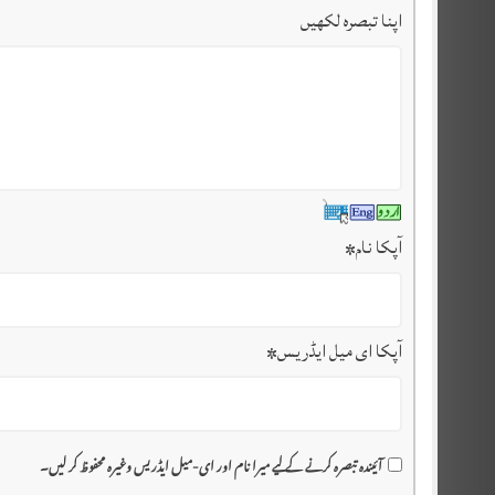
اپنا تبصرہ لکھیں
آپکا نام
*
آپکا ای میل ایڈریس
*
آئیندہ تبصرہ کرنے کے لیے میرا نام اور ای-میل ایڈریس وغیرہ محفوظ کر لیں۔