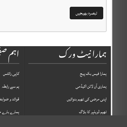
ہمارا نیٹ ورک
اہم ص
ہمارا فیس بک پیج
کاپی رائٹس
ہماری آن لائن اکیڈمی
ہم سے رابطہ
اپنی مرضی کی تھیم بنوائیں
قوائد و ضوابط
تھیم ڈویلپر کا بلاگ
ہمارے بارے م