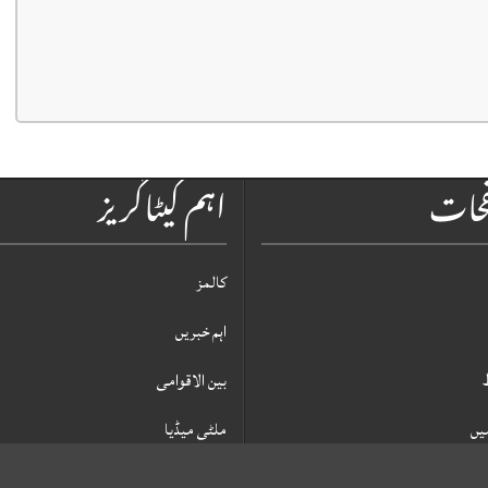
فحات
اہم کیٹاگریز
کالمز
اہم خبریں
بین الاقوامی
یں
ملٹی میڈیا