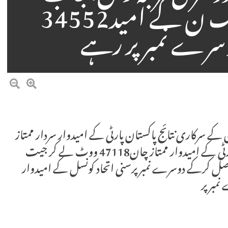
اسمبلی منتخب مسلم لیگ ن کے امید34552
ے نمبر پر رہے
 266 ٹوٹل 138 پولنگ اسٹیشن کے سرکاری نتائج پاکستان پارٹی کے امیدوار سردار ممتاز
چانگ دوسری مرتبہ رکن پنجاب اسمبلی منتخب پیپلز پارٹی کے امیدوار ممتاز چان47118 ووٹ لے کر جیت
لیگ ن کے امید34552 ووٹ حاصل کرکے دوسرے نمبر پرسنی اتحاد کونسل کے امیدوار