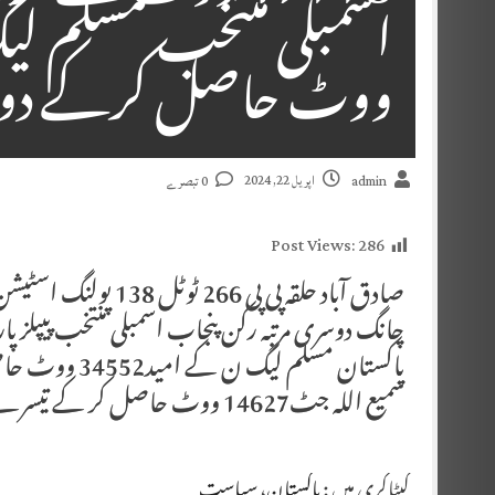
ووٹ حاصل کرکے دوسر
اپریل 22, 2024
admin
0 تبصرے
Post Views:
286
صادق آباد حلقہ پی پی
پاکستان مسلم 
سمیع اللہ جٹ14627 ووٹ حاصل کر کے تیسرے نمبر پر
کیٹاگری میں :
پاکستان
،
سیاست