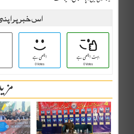
اس خبر پر اپنی
بہت اچھی ہے
اچھی ہے
0 Votes
0 Votes
مزید