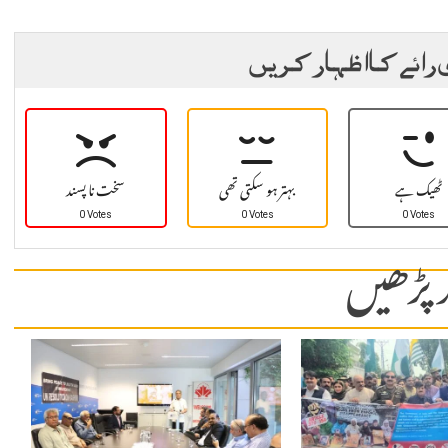
 رائے کا اظہار کریں
ٹھیک ہے
بہتر ہو سکتی تھی
سخت نا پسند
0 Votes
0 Votes
0 Votes
 پڑھیں