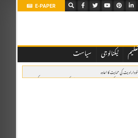
E-PAPER
علیم
ٹیکنالوجی
سیاست
خودارادیت کی حمایت کا اعادہ
وئٹہ: یومِ استحصالِ کشمیر پر ریلی، وزیراعلیٰ بلوچستان کی کشمیری عوام سے اظہارِ یکجہتی