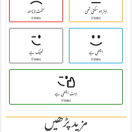
بہتر ہو سکتی تھی
سخت نا پسند
0 Votes
0 Votes
اچھی ہے
ٹھیک ہے
0 Votes
0 Votes
بہت اچھی ہے
0 Votes
مزید پڑھیں