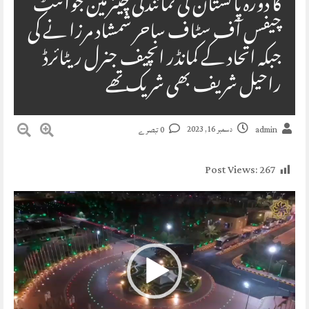
کا دورہ پاکستان کی نمائندگی چیئرمین جوائنٹ
چیفس آف سٹاف ساحر شمشاد مرزا نے کی
جبکہ اتحاد کے کمانڈر انچیف جنرل ریٹائرڈ
راحیل شریف بھی شریک تھے
دسمبر 16, 2023
admin
0 تبصرے
Post Views:
267
Video
Player