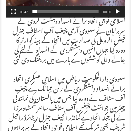
00:47
00:00
اسلامی فوجی اتحاد برائے انسداد دہشت گردی کے
سربراہان نے سعودی آرمی چیف آف اسٹاف جنرل
فیض الرویلی کی صدارت میں اتحاد کے ہیڈ کوارٹر کا
دورہ کیا جہاں انہیں دہشتگردی کے انسداد کے لئے کی
جانے والی کوششوں کے بارے میں بریفنگ دی گئی
سعودی دارالحکومت ریاض میں اسلامی عسکری اتحاد
برائے انسداد دہشتگردی کے رکن ممالک کے چیف
آف سٹاف نے دورہ کیا جس میں پاکستان کی نمائندگی
چیئرمین جوائنٹ چیفس آف سٹاف ساحر شمشاد مرزا
نے کی جبکہ اتحاد کے کمانڈر انچیف جنرل ریٹائرڈ راحیل
شریف بھی شریک تھے اسلامی فوجی اتحاد کے سربراہوں