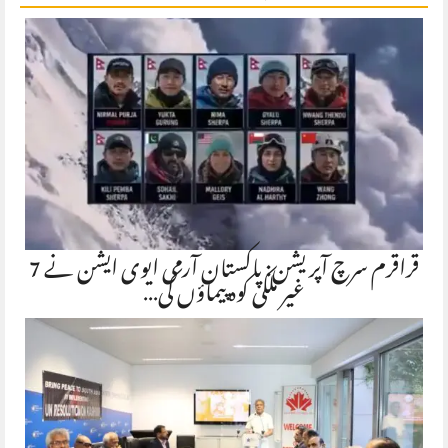
قراقرم سرچ آپریشن: پاکستان آرمی ایوی ایشن نے 7
غیر ملکی کوہ پیماؤں کی…