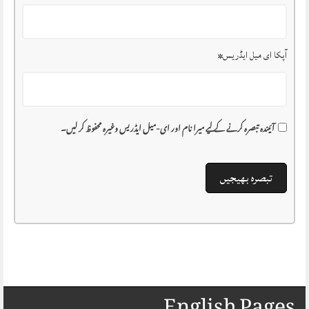
آپکا ای میل ایڈریس
*
آئیندہ تبصرہ کرنے کے لیے میرا نام اور ای-میل ایڈریس وغیرہ محفوظ کر لیں۔