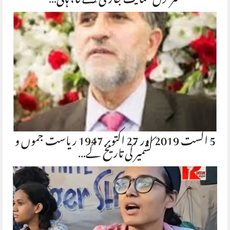
متزلزل حمایت جاری رکھے گا، ہائی…
5 اگست 2019 اور 27 اکتوبر 1947 ریاست جموں و
کشمیر کی تاریخ کے…