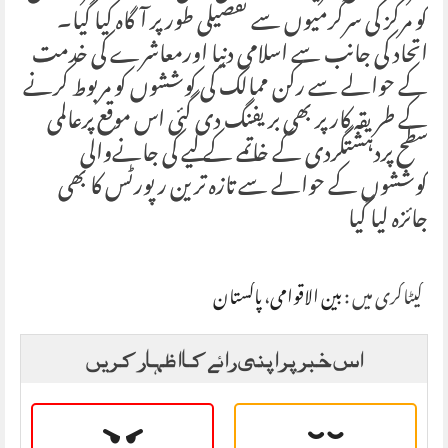
کو مرکز کی سرگرمیوں سے تفصیلی طورپر آگاہ کیا گیا۔
اتحاد کی جانب سے اسلامی دنیا اورمعاشرے کی خدمت
کے حوالے سے رکن ممالک کی کوششوں کو مربوط کرنے
کے طریقہ کار پر بھی بریفنگ دی گئی اس موقع پرعالمی
سطح پردہشتگردی کے خاتمے کے لیے کی جانےوالی
کوششوں کے حوالے سے تازہ ترین رپورٹس کا بھی
جائزہ لیا گیا
کیٹاگری میں :
بین الاقوامی
،
پاکستان
اس خبر پر اپنی رائے کا اظہار کریں