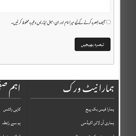
آئیندہ تبصرہ کرنے کے لیے میرا نام اور ای-میل ایڈریس وغیرہ محفوظ کر لیں۔
ہمارا نیٹ ورک
اہم ص
ہمارا فیس بک پیج
کاپی رائٹس
ہماری آن لائن اکیڈمی
ہم سے رابطہ