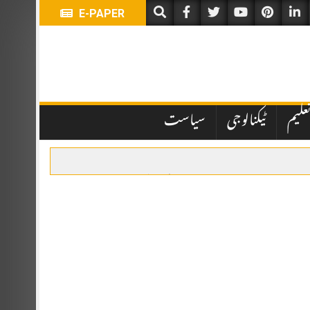
E-PAPER
علیم
ٹیکنالوجی
سیاست
یں تاخیر نے انتظامی اور قانونی پہلوؤں پر سوالات کھڑے کر دیے ہیں۔