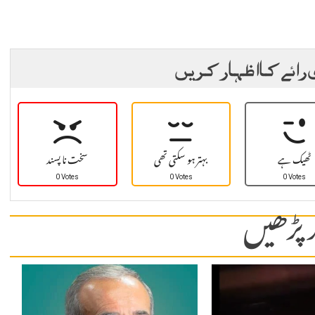
 رائے کا اظہار کریں
ٹھیک ہے
بہتر ہو سکتی تھی
سخت نا پسند
0 Votes
0 Votes
0 Votes
 پڑھیں