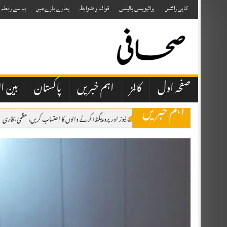
Skip
to
کاپی رائٹس
پرائیویسی پالیسی
قوائد و ضوابط
ہمارے بارے میں
ہم سے رابطہ
content
صفحہ اول
کالمز
اہم خبریں
پاکستان
بین ال
اہم خبریں
صحافتی تنظیمیں خود فیک نیوز اور پروپیگنڈا کرنے والوں کا احتساب کریں، عظمیٰ بخاری
ایران کے ہمسایہ ممالک نے دشمن عناصر کو اپنی سرزمین استعمال نہیں کرنے دی، صد
وزیراعظم شہباز شریف شہزادہ محمد بن سلمان بن عبدالعزیز آل سعود کی دعوت پر سعو