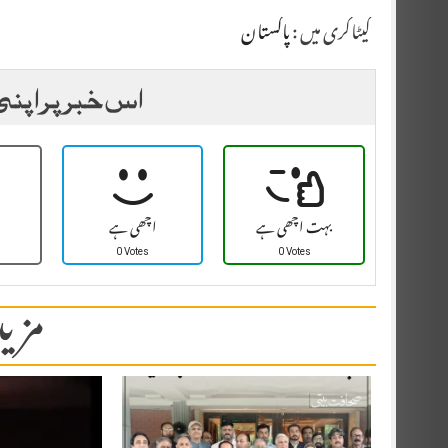
کیٹاگری میں :
پاکستان
اس خبر پر اپنی
بہت اچھی ہے
اچھی ہے
0 Votes
0 Votes
مزید