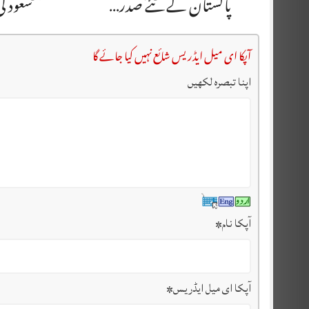
پاکستان کے نئے صدر…
سعود ک
آپکا ای میل ایڈریس شائع نہیں کیا جائے گا
اپنا تبصرہ لکھیں
آپکا نام
*
آپکا ای میل ایڈریس
*