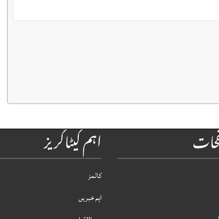
فحات
اہم کیٹاگریز
کالمز
اہم خبریں