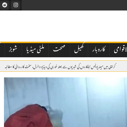
اقوامی
کاروبار
کھیل
صحت
ملٹی میڈیا
شوبز
ت
کراچی میں مبینہ پولیس اہلکاروں کی شہریوں سے بھتہ خوری کی ویڈیو وائرل، سخت کارروائی کا مطالبہ
ر پزشکیان
اسلام آباد: وفاقی حکومت کی جانب سے نیشنل بینک آف پاکستان کے نئے صدر کی تعیناتی م
دی عرب پہنچ گئے۔