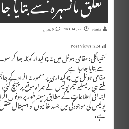
تعلق مانسہرہ سے بتایا جا
دسمبر 14, 2023
admin
0 تبصرے
Post Views:
224
نتھیاگلی: مقامی ہوٹل میں 2 چوکی
سے بتایا جارہا ہے
ملتے ہی ریسکیو ٹیم پولیس کے ہمراہ موقع پر پہنچ گئی،
ابتدائی اطلاعات کے مطابق مبینہ طور پر دونوں اف
پولیس کی موجودگی میں جسد خاکیوں کو ہسپتال منتقل کی
ہے،