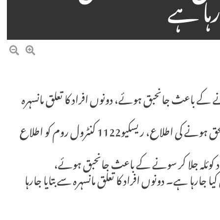
رہا ہے
دار کوئلہ جلا کر سونے کے باعث جانحبق ہوئے، دونوں افراد کا تعلق مانسہرہ
مقامی ہوٹل میں چوکیداری پر معمور 2 افراد کے جانبحق ہونے کی اطلاع، ریسکیو1122 کنٹرول روم کو اطلاع
راد کوئلہ جلا کر سونے کے باعث جانحبق ہوئے،
ا جارہا ہے۔ دونوں افراد کا تعلق مانسہرہ سے بتایا جارہا