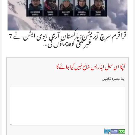
قراقرم سرچ آپریشن: پاکستان آرمی ایوی ایشن نے 7
غیر ملکی کوہ پیماؤں کی…
آپکا ای میل ایڈریس شائع نہیں کیا جائے گا
اپنا تبصرہ لکھیں