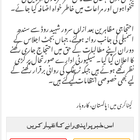
تنخواہوں اور مراعات میں خاطر خواہ اضافہ کیا جائے۔
احتجاجی مظاہرین بعد ازاں سرور شہید روڈ سے سندھ
اسمبلی کی جانب روانہ ہو گئے، جہاں بجٹ اجلاس کے
دوران اپنے مطالبات کے حق میں احتجاج جاری رکھنے
کا اعلان کیا گیا۔ سیکیورٹی ادارے صورتحال پر کڑی
نظر رکھے ہوئے ہیں جبکہ ٹریفک کی روانی برقرار رکھنے کے
لیے بھی خصوصی انتظامات کیے گئے ہیں۔
کیٹاگری میں :
پاکستان
،
کاروبار
اس خبر پر اپنی رائے کا اظہار کریں