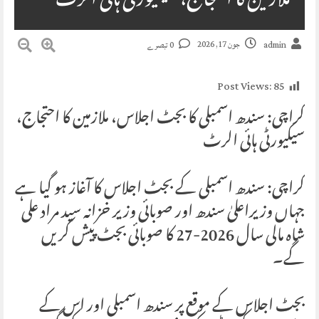
ملازمین کا احتجاج، سیکیورٹی ہائی الرٹ
جون 17, 2026
admin
0 تبصرے
Post Views:
85
کراچی: سندھ اسمبلی کا بجٹ اجلاس، ملازمین کا احتجاج،
سیکیورٹی ہائی الرٹ
کراچی: سندھ اسمبلی کے بجٹ اجلاس کا آغاز ہو گیا ہے
جہاں وزیراعلیٰ سندھ اور صوبائی وزیر خزانہ سید مراد علی
شاہ مالی سال 2026-27 کا صوبائی بجٹ پیش کریں
گے۔
بجٹ اجلاس کے موقع پر سندھ اسمبلی اور اس کے