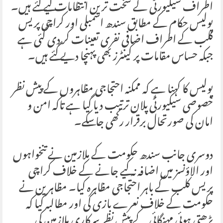
اطراف سیکیورٹی کے سخت ترین انتظامات کیے گئے ہیں۔
پولیس حکام کے مطابق سندھ اسمبلی اور کراچی پریس
کلب کے اطراف اضافی نفری تعینات کر دی گئی ہے
جبکہ حساس مقامات پر کینٹرز بھی پہنچا دیے گئے ہیں۔
پولیس کا کہنا ہے کہ ممکنہ احتجاجی مظاہروں کے پیش نظر
خصوصی سیکیورٹی پلان ترتیب دیا گیا ہے تاکہ امن و
امان کی صورتحال برقرار رکھی جا سکے۔
دوسری جانب سندھ حکومت کے ملازمین نے تنخواہوں
اور الاؤنسز میں اضافہ نہ کیے جانے کے خلاف کراچی
پریس کلب کے باہر احتجاجی مظاہرہ کیا۔ مظاہرین نے
حکومت کے خلاف نعرے بازی کی اور مطالبہ کیا کہ
بڑھتی ہوئی مہنگائی کے پیش نظر سرکاری ملازمین کی