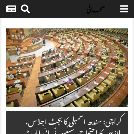
Skip
to
content
کراچی: سندھ اسمبلی کا بجٹ اجلاس،