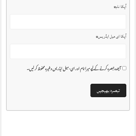
آپکا نام
*
آپکا ای میل ایڈریس
*
آئیندہ تبصرہ کرنے کے لیے میرا نام اور ای-میل ایڈریس وغیرہ محفوظ کر لیں۔