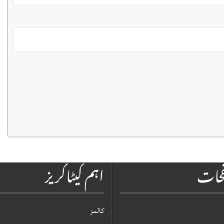
فحات
اہم کیٹاگریز
کالمز