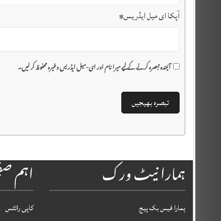
آپکا ای میل ایڈریس
*
آئیندہ تبصرہ کرنے کے لیے میرا نام اور ای-میل ایڈریس وغیرہ محفوظ کر لیں۔
ہمارا نیٹ ورک
اہم ص
ہمارا فیس بک پیج
کاپی رائٹس