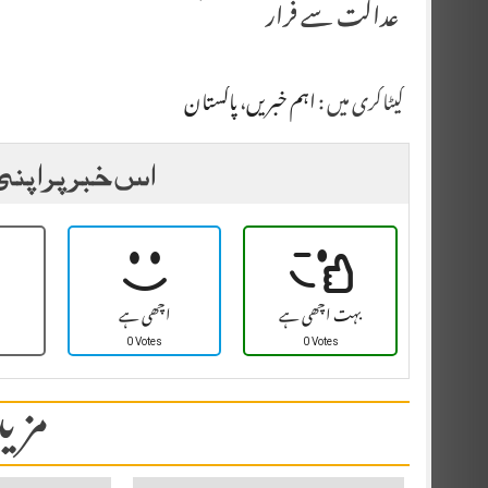
عدالت سے فرار
کیٹاگری میں :
اہم خبریں
،
پاکستان
اس خبر پر اپنی
بہت اچھی ہے
اچھی ہے
0 Votes
0 Votes
مزید