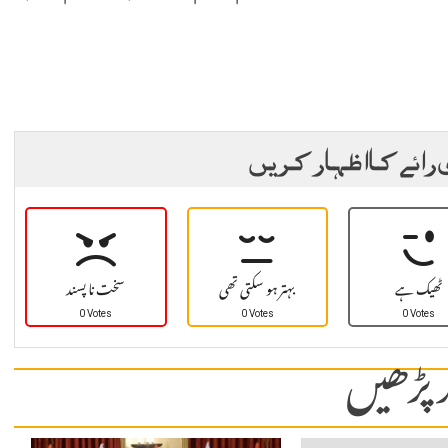
 رائے کا اظہار کریں
ٹھیک ہے
بہتر ہو سکتی تھی
سخت نا پسند
0 Votes
0 Votes
0 Votes
 پڑھیں