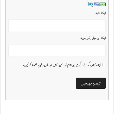
آپکا نام
*
آپکا ای میل ایڈریس
*
آئیندہ تبصرہ کرنے کے لیے میرا نام اور ای-میل ایڈریس وغیرہ محفوظ کر لیں۔