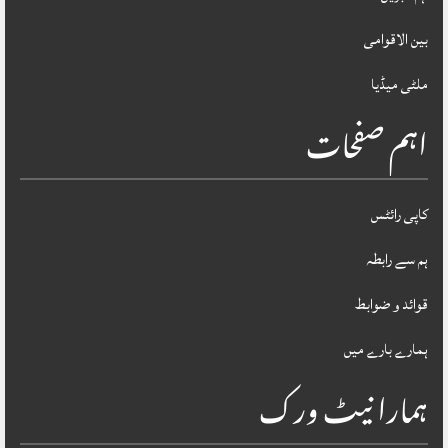
بین الاقوامی
ملٹی میڈیا
اہم صفحات
کاپی رائٹس
ہم سے رابطہ
قوائد و ضوابط
ہمارے بارے میں
ہمارا نیٹ ورک