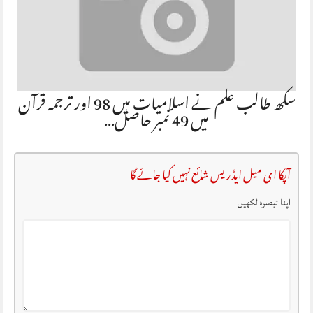
سکھ طالب علم نے اسلامیات میں 98 اور ترجمہ قرآن
میں 49 نمبر حاصل…
آپکا ای میل ایڈریس شائع نہیں کیا جائے گا
اپنا تبصرہ لکھیں