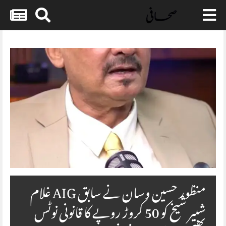
Skip
to
content
منظور حسین وسان نے سابق AIG غلام
شبیر شیخ کو 50 کروڑ روپے کا قانونی نوٹس