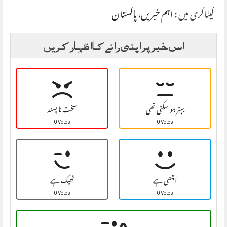
کیٹاگری میں :
اہم خبریں
،
پاکستان
اس خبر پر اپنی رائے کا اظہار کریں
بہتر ہو سکتی تھی
سخت نا پسند
0 Votes
0 Votes
اچھی ہے
ٹھیک ہے
0 Votes
0 Votes