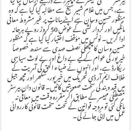
بیرسٹر مصطفیٰ مہیسر کے چیمبرز کے ذریعے ارسال کیا گیا
ہے، جس میں غلام شبیر شیخ سے مطالبہ کیا گیا ہے کہ وہ
منظور حسین وسان سے اپنے بیانات پر غیر مشروط معافی
مانگیں اور کردار کشی کے عوض 50 کروڑ روپے ہرجانہ
ادا کریں۔ نوٹس میں مؤقف اختیار کیا گیا ہے کہ منظور
حسین وسان کا پچھلی نصف صدی سے سندھ خصوصاً
خیرپور کی عوام کے لیے بے داغ اور بے لوث سیاسی
ریکارڈ ہے، اور انہوں نے ضیاء الحق کی آمریت کے
خلاف ایم آر ڈی تحریک میں خیرپور، سکھر اور مچھ جیل
میں قید و بند کی سخت صعوبتیں کاٹیں۔ قانون دان بیرسٹر
مصطفیٰ مہیسر کے مطابق اگر مقررہ وقت میں معافی نہ
مانگی گئی تو مروجہ قوانین کے تحت سخت قانونی کارروائی
عمل میں لائی جائے گی۔