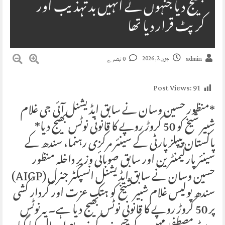
بھیج دیا جنہوں نے انہیں بد تہذیب اور
کرپٹ قرار دیا تھا
جون 2, 2026
admin
0 تبصرے
Post Views:
91
*منظور حسین وسان نے سابق ایڈیشنل آئی جی غلام
شبیر شیخ کو 50 کروڑ روپے کا قانونی نوٹس بھیج دیا*
پاکستان پیپلز پارٹی کے سینئر مرکزی رہنما، سندھ کے
سینئر پارلیمنٹرین اور سابق صوبائی وزیرِ داخلہ منظور
حسین وسان نے سابق ایڈیشنل انسپکٹر جنرل (AIGP)
سندھ پولیس غلام شبیر شیخ کو ہتکِ عزت اور کردار کشی
پر 50 کروڑ روپے کا قانونی نوٹس بھیج دیا ہے۔ یہ نوٹس