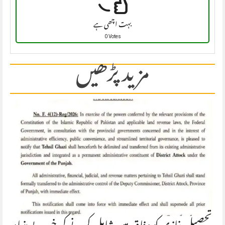
بہت اچھی ہے
0 Votes
مزید پڑھیں