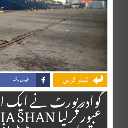
شیئر کریں
فیس بک
گوادر پورٹ نے ایک او