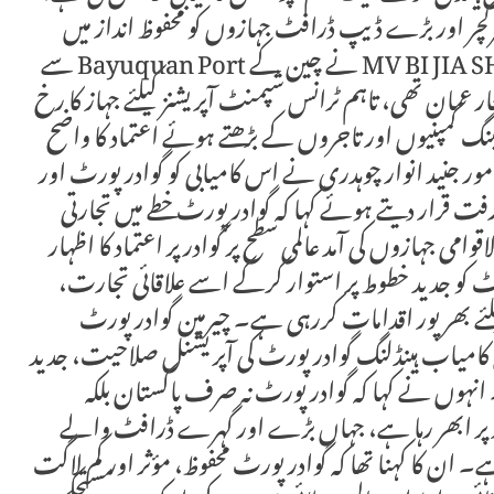
کچر اور بڑے ڈیپ ڈرافٹ جہازوں کو محفوظ انداز میں
ہینڈل کرنے کی مکمل صلاحیت کا مظہر ہے۔ MV BI JIA SHAN نے چین کے Bayuquan Port سے
 عمان تھی، تاہم ٹرانس شپمنٹ آپریشنز کیلئے جہاز کا رخ
شپنگ کمپنیوں اور تاجروں کے بڑھتے ہوئے اعتماد کا واضح
مور جنید انوار چوہدری نے اس کامیابی کو گوادر پورٹ اور
ت قرار دیتے ہوئے کہا کہ گوادر پورٹ خطے میں تجارتی
وامی جہازوں کی آمد عالمی سطح پر گوادر پر اعتماد کا اظہار
 کو جدید خطوط پر استوار کرکے اسے علاقائی تجارت،
ئے بھرپور اقدامات کررہی ہے۔ چیرمین گوادر پورٹ
لحق بلوچ کا کہنا تھا کہ MV BI JIA SHAN کی کامیاب ہینڈلنگ گوادر پورٹ کی آپریشنل صلاحیت، جدید
 انہوں نے کہا کہ گوادر پورٹ نہ صرف پاکستان بلکہ
پر ابھر رہا ہے، جہاں بڑے اور گہرے ڈرافٹ والے
 ہے۔ ان کا کہنا تھا کہ گوادر پورٹ محفوظ، مؤثر اور کم لاگت