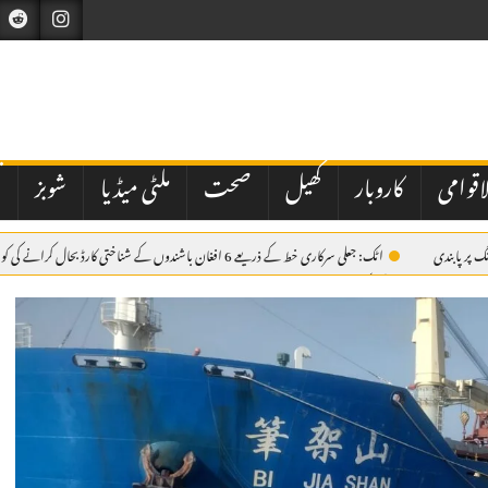
اقوامی
کاروبار
کھیل
صحت
ملٹی میڈیا
شوبز
ت
اٹک: جعلی سرکاری خط کے ذریعے 6 افغان باشندوں کے شناختی کارڈ بحال کرانے کی کوشش ناکام، مقدمہ درج
سے بھرے ڈمپر کی ٹکر، 38 سالہ موٹرسائیکل سوار جاں بحق