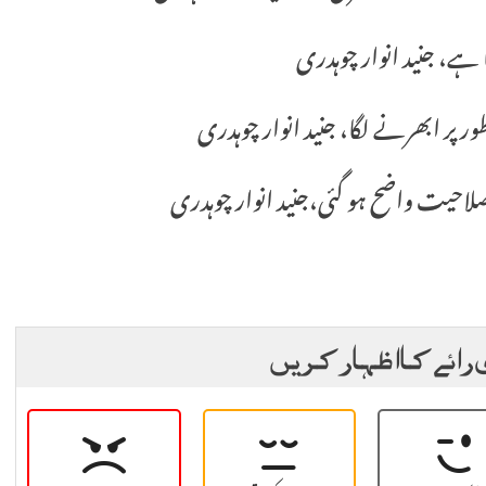
ہے، جنید انوار چوہدری
ر ابھرنے لگا، جنید انوار چوہدری
صلاحیت واضح ہو گئی،جنید انوار چوہدری
 رائے کا اظہار کریں