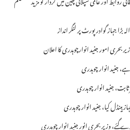
 روابط اور عالمی سپلائی چین میں کردار کو مزید مستحکم
یر بحری امور جنید انوارچوہدری کا اعلان
ے، جنید انوار چوہدری
ابت، جنید انوار چوہدری