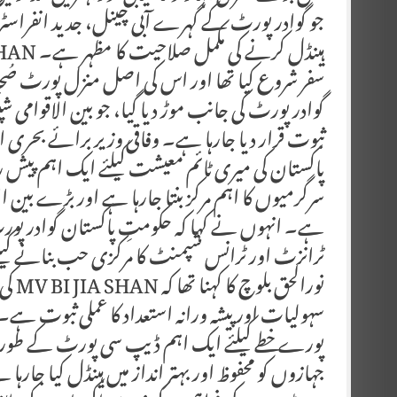
جو گوادر پورٹ کے گہرے آبی چینل، جدید انفراسٹر
سفر شروع کیا تھا اور اس کی اصل منزل پورٹ صُحار
گوادر پورٹ کی جانب موڑ دیا گیا، جو بین الاقوامی 
ثبوت قرار دیا جارہا ہے۔ وفاقی وزیر برائے بحری ا
پاکستان کی میری ٹائم معیشت کیلئے ایک اہم پیش رف
سرگرمیوں کا اہم مرکز بنتا جارہا ہے اور بڑے بین الاق
ہے۔ انہوں نے کہا کہ حکومتِ پاکستان گوادر پورٹ
ٹرانزٹ اور ٹرانس شپمنٹ کا مرکزی حب بنانے کیل
نورا
سہولیات اور پیشہ ورانہ استعداد کا عملی ثبوت ہے۔
پورے خطے کیلئے ایک اہم ڈیپ سی پورٹ کے طور 
جہازوں کو محفوظ اور بہتر انداز میں ہینڈل کیا جارہا