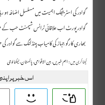
گوادر کی اسٹریٹجک اہمیت میں مسلسل اضافہ ہو رہا 
گوادر پورٹ اب علاقائی ٹرانس شپمنٹ حب کے طور پ
بھاری کارگو جہاز کی کامیاب ہینڈلنگ سے گوادر کی 
کیٹاگری میں :
اہم خبریں
،
بین الاقوامی
،
پاکستان
،
ٹیکنالوجی
اس خبر پر اپنی