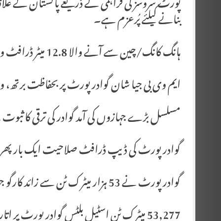
پورٹ سروسز کی فراہمی کے ذریعے پاکستان کے علاقائی
بنانے کیلئے پُرعزم ہے۔
ہانگ کانگ/چین سے آنے والا 12.8 میٹر ڈرافٹ والہ بڑا جہاز گوادر پورٹ پر لنگر انداز
ایم وی بی جیا شان گوادر پورٹ پر بحفاظت برتھ، وز
مسلسل بڑے جہازوں کی آمد گوادر کی ترقی کا ثبوت ہ
گوادر پورٹ کی ڈیپ ڈرافٹ صلاحیت ایک بار پھر ث
گوادر پورٹ نے 53 ہزار میٹرک ٹن سے زائد کارگو جہاز ہینڈل کیا، جنید انوار چوہدری
53,277 میٹرک ٹن اسٹیل بلٹس گوادر پورٹ پر اتارے گئے، وزیر بحری انور جنید انوار چوہدری