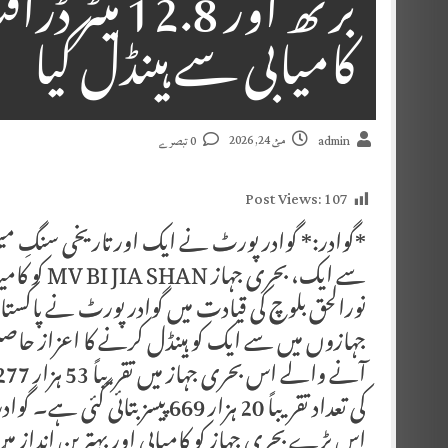
برتھ اور .8
کامیابی سے ہینڈل کیا
مئ 24, 2026
admin
0 تبصرے
Post Views:
107
*گوادر:* گوادر پورٹ نے ایک اور تاریخی سنگِ
سے ایک، بح
نورالحق بلوچ کی قیادت میں گوادر پورٹ نے پاکس
جہازوں میں سے ایک کو ہینڈل کرنے کا اعزاز ح
اس بڑے بحری جہاز کو کامیابی اور بہترین انداز 