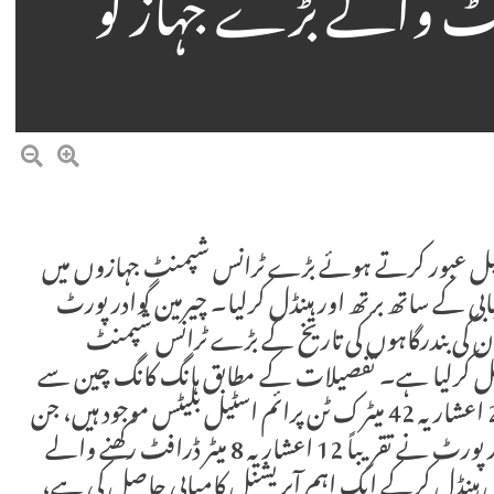
12 میٹر ڈرافٹ والے بڑے جہاز کو
 میل عبور کرتے ہوئے بڑے ٹرانس شپمنٹ جہازوں میں
ری جہاز MV BI JIA SHAN کو کامیابی کے ساتھ برتھ اور ہینڈل کرلیا۔ چیرمین گوادر پورٹ
تان کی بندرگاہوں کی تاریخ کے بڑے ٹرانس شپمنٹ
اصل کرلیا ہے۔ تفصیلات کے مطابق ہانگ کانگ چین سے
آنے والے اس بحری جہاز میں تقریباً 53 ہزار 277 اعشاریہ 42 میٹرک ٹن پرائم اسٹیل بلیٹس موجود ہیں، جن
کی تعداد تقریباً 20 ہزار 669 پیسز بتائی گئی ہے۔ گوادر پورٹ نے تقریباً 12 اعشاریہ 8 میٹر ڈرافٹ رکھنے والے
میں ہینڈل کرکے ایک اہم آپریشنل کامیابی حاصل کی ہے،