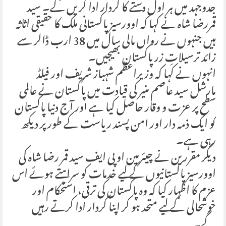
جدوجہد میں ہر اول دستے کا کردار ادا کریں گے۔ سید
قمررضا شاہ نے کہا کہ اوورسیز پاکستانی ملک کا حقیقی اثاثہ
ہیں جنہوں نے رواں مالی سال میں 38 ارب ڈالر سے
زائد ترسیلاتِ زر پاکستان بھیجیں۔
انہوں نے کہا کہ وزیراعظم شہباز شریف اور فیلڈ
مارشل سید عاصم منیر کی قیادت میں پاکستان نے عالمی
سطح پر عزت و وقار حاصل کیا ہے اور آج دنیا پاکستان
کو ایک ذمہ دار اور امن پسند ریاست کے طور پر دیکھ
رہی ہے۔
دیگر مقررین نے چیئرمین او پی ایف سید قمر رضا شاہ کی
اوورسیز پاکستانیوں کے لیے خدمات کو سراہتے ہوئے اس
عزم کا اظہار کیا کہ وہ پاکستان کی ترقی، استحکام اور
خوشحالی کے لیے متحد ہو کر اپنا کردار ادا کرتے رہیں
گے۔