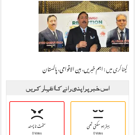
کیٹاگری میں :
اہم خبریں
،
بین الاقوامی
،
پاکستان
اس خبر پر اپنی رائے کا اظہار کریں
بہتر ہو سکتی تھی
سخت نا پسند
0 Votes
0 Votes