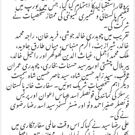
پروقار استقبالیہ کا اہتمام کیا گیا، جس میں یورپ میں
مقیم پاکستانی و کشمیری کمیونٹی کی ممتاز شخصیات نے
شرکت کی۔
تقریب میں چوہدری خالد جوشی، فرید خان، راجہ محمد
خالد، شیراز بٹ، اکرم منہاس، میاں طارق جاوید،
ملک محمد اجمل، غیاث الدین کھوکھر اور راحیل خالد،
پیر بلال چشتی اور پیرسید حسنات بخاری، چوہدری عمران
ثاقب، سید زاہد حسین شاہ، سید ناصر حسین شاہ سمیت
دیگر اہم شخصیات شریک ہوئیں۔ سفارت خانہ پاکستان
برسلز کی نمائندگی قونصلر اسد عباس اعوان اور پریس
قونصلر صغیراحمد وٹو اور منسٹر کسٹمز سید اسد رضا رضوی
نے کی۔
علی رضا سید نے کہاکہ اس وقت عالمی سفارتکاری میں