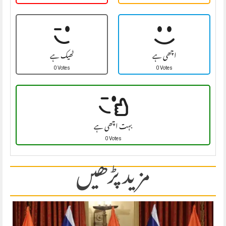
اچھی ہے
ٹھیک ہے
0 Votes
0 Votes
بہت اچھی ہے
0 Votes
مزید پڑھیں