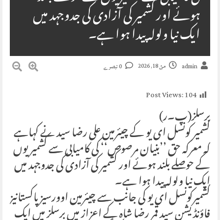
ہوئے اور کشمیر کی آزادی کی جدوجہد میں
ایک نیا ولولہ پیدا ہوا ہے۔
مئ 18, 2026
admin
0 تبصرے
Post Views:
104
برسلز(پ۔ر)
کشمیر کونسل ای یو کے چیئرمین علی رضا سید نے کہاہے
کہ معرکہ حق ’’بنیان مرصوص‘‘ کی کامیابی سے کشمیریوں
کے حوصلے بلند ہوئے اور کشمیر کی آزادی کی جدوجہد میں
ایک نیا ولولہ پیدا ہوا ہے۔
کشمیرکونسل ای یو کی جانب سے چیئرمین اوورسیز پاکستانیز
فاؤنڈیشن سید قمر رضا شاہ کے اعزاز میں برسلز میں ایک