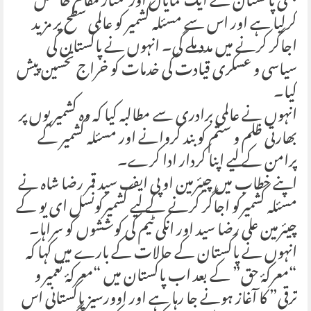
بھی پاکستان نے ایک نمایاں اور ممتاز مقام حاصل
کرلیا ہے اور اس سے مسئلہ کشمیر کو عالمی سطح پر مزید
اجاگر کرنے میں مدد ملے گی۔ انہوں نے پاکستان کی
سیاسی و عسکری قیادت کی خدمات کو خراج تحسین پیش
کیا۔
انہوں نے عالمی برادری سے مطالبہ کیا کہ وہ کشمیریوں پر
بھارتی ظلم و ستم کو بند کروانے اور مسئلہ کشمیر کے
پرامن کے لیے اپنا کردار ادا کرے۔
اپنے خطاب میں چیئرمین او پی ایف سید قمر رضا شاہ نے
مسئلہ کشمیرکو اجاگر کرنے کے لیے کشمیرکونسل ای یو کے
چیئرمین علی رضا سید اور انکی ٹیم کی کوششوں کو سراہا۔
انہوں نے پاکستان کے حالات کے بارے میں کہا کہ
“معرکۂ حق” کے بعد اب پاکستان میں “معرکۂ تعمیر و
ترقی” کا آغاز ہونے جا رہا ہے اور اوورسیز پاکستانی اس