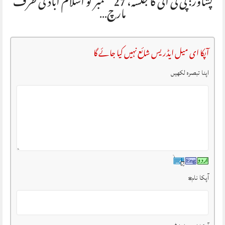
پشاور: پی ٹی آئی کا جلسہ، 27 ستمبر کو اسلام آباد کی طرف
مارچ…
آپکا ای میل ایڈریس شائع نہیں کیا جائے گا
اپنا تبصرہ لکھیں
آپکا نام
*