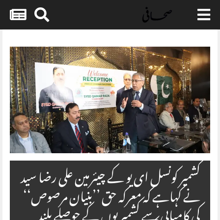
Skip
to
content
کشمیر کونسل ای یو کے چیئرمین علی رضا سید
نے کہاہے کہ معرکہ حق ’’بنیان مرصوص‘‘
کی کامیابی سے کشمیریوں کے حوصلے بلند