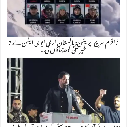
قراقرم سرچ آپریشن: پاکستان آرمی ایوی ایشن نے 7
غیر ملکی کوہ پیماؤں کی…