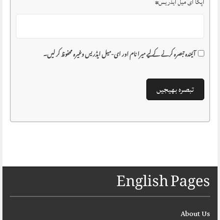
آپکا ای میل ایڈریس
*
آئیندہ تبصرہ کرنے کے لیے میرا نام اور ای-میل ایڈریس وغیرہ محفوظ کر لیں۔
English Pages
About Us