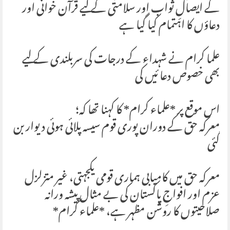
کے ایصالِ ثواب اور سلامتی کے لیے قرآن خوانی اور
دعاؤں کا اہتمام کیا گیا ہے
علما کرام نے شہداء کے درجات کی سربلندی کے لیے
بھی خصوص دعا ئیں کی
اس موقع پر *علماء کرام* کا کہنا تھا کہ؛
معرکہ حق کے دوران پوری قوم سیسہ پلائی ہوئی دیوار بن
گئی
معرکہ حق میں کامیابی ہماری قومی یکجہتی، غیر متزلزل
عزم اور افواجِ پاکستان کی بے مثال پیشہ ورانہ
صلاحیتوں کا روشن مظہر ہے، *علماء کرام*