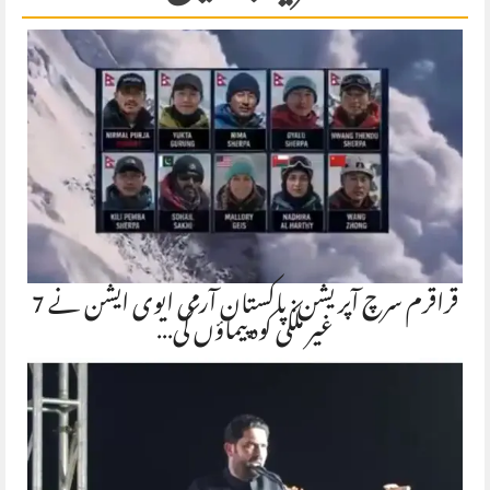
قراقرم سرچ آپریشن: پاکستان آرمی ایوی ایشن نے 7
غیر ملکی کوہ پیماؤں کی…