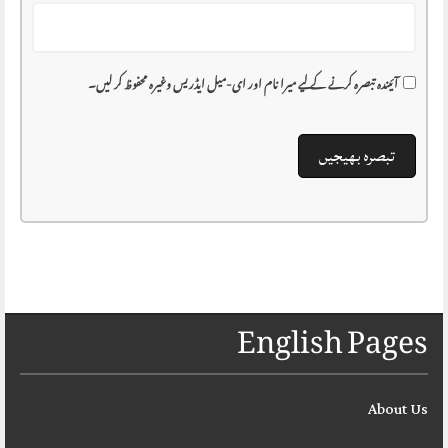
آئیندہ تبصرہ کرنے کے لیے میرا نام اور ای-میل ایڈریس وغیرہ محفوظ کر لیں۔
English Pages
About Us