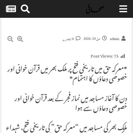
Skip
to
content
مئ 10, 2026
admin
0 تبصرے
Post Views:
75
*معرکہ حق میں تاریخی فتح پر ملک بھر میں قرآن خوانی اور
خصوصی دعاؤں کا اہتمام*
دن کا آغاز مساجد میں نماز فجر کے بعد قرآن خوانی اور
خصوصی دعاؤں سے ہوا
ملک بھر کی مساجد میں “معرکہ حق” کی تاریخی فتح، شہداء