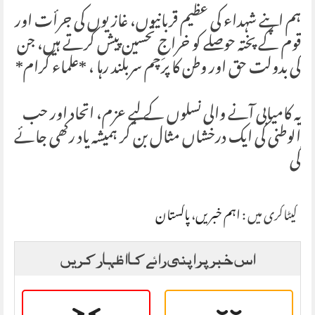
ہم اپنے شہداء کی عظیم قربانیوں، غازیوں کی جرأت اور
قوم کے پختہ حوصلے کو خراجِ تحسین پیش کرتے ہیں، جن
کی بدولت حق اور وطن کا پرچم سربلند رہا ، *علماء کرام*
یہ کامیابی آنے والی نسلوں کے لیے عزم، اتحاد اور حب
الوطنی کی ایک درخشاں مثال بن کر ہمیشہ یاد رکھی جائے
گی
کیٹاگری میں :
اہم خبریں
،
پاکستان
اس خبر پر اپنی رائے کا اظہار کریں