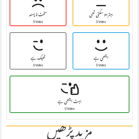
بہتر ہو سکتی تھی
سخت نا پسند
0 Votes
0 Votes
اچھی ہے
ٹھیک ہے
0 Votes
0 Votes
بہت اچھی ہے
0 Votes
مزید پڑھیں