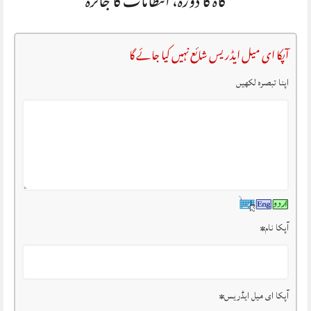
گاہ کا دورہ، انتظامات کا جائزہ
آپکا ای میل ایڈریس شائع نہیں کیا جائے گا
اپنا تبصرہ لکھیں
آپکا نام
*
آپکا ای میل ایڈریس
*