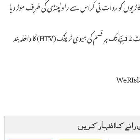
۔ شام 05 بجے سے رات 12 بجے تک تمام LTV گاڑیوں کو روات ٹی کراس سے راولپنڈی کی طرف موڑ دیا
نوٹ: مورخہ 2026-05-10 کو صبح 04 بجے سے رات 12 بجے تک ہر قسم کی ہیوی ٹریفک (HTV) کا داخلہ بند
 رائے کا اظہار کریں