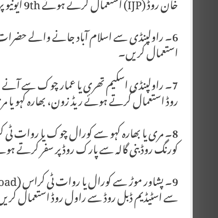
خان روڈ (IJP) استعمال کرتے ہوئے 9th ایونیو پر سفر کریں۔
استعمال کریں۔
7۔ راولپنڈی اسکیم تھری یا عمار چوک سے آنے
روڈ استعمال کرتے ہوئے ریڈ زون، بھارہ کہو یا م
کورنگ روڈ بنی گالہ سے پارک روڈ پر سفر کرتے ہوئ
سے اسٹیڈیم ڈبل روڈ سے راول روڈ استعمال کری