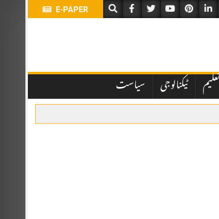
E-PAPER
علیم
ٹیکنالوجی
سیاست
ہباز شریف اور ترک صدر رجب طیب اردوان نے شرکت کی۔