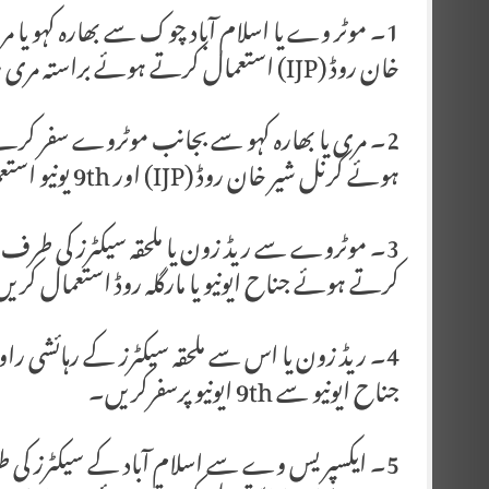
خان روڈ (IJP) استعمال کرتے ہوئے براستہ مری روڈ سفر کریں۔
2۔ مری یا بھارہ کہو سے بجانب موٹروے سفر کر
ہوئے کرنل شیر خان روڈ (IJP) اور 9th یونیو استعمال کریں۔
کرتے ہوئے جناح ایونیو یا مارگلہ روڈ استعمال کری
4۔ ریڈ زون یا اس سے ملحقہ سیکٹرز کے رہائشی را
جناح ایونیو سے 9th ایونیو پرسفرکریں۔
5۔ ایکسپریس وے سے اسلام آباد کے سیکٹرز کی