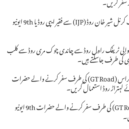
6۔ راولپنڈی سے اسلام آباد جانے والے حضرات کرنل شیر خان روڈ (IJP) سے فقیر ایپی روڈ یا 9th ایونیو
 والی ٹریفک راول روڈ سے چاندی چوک مری روڈ سے کلب
ری کی طرف جاسکتے ہیں۔
8۔ مری یا بھارہ کہو سے کورال چوک یا روات ٹی کراس (GT Road) کی طرف سفر کرنے والے حضرات
ے لہتراڑ روڈ استعمال کریں۔
9۔ پشاور موڑ سے کورال یا روات ٹی کراس (GT Road) کی طرف سفر کرنے والے حضرات 9th ایونیو
ں۔