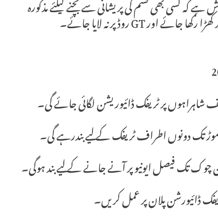
ہے کہ کسی بھی قسم کی پریشانی سے بچنے کیلئے مذکورہ
ر GT روڈ پر نہ لایا جائے۔
فک ڈائیورشن پلان پر عمل کریں۔