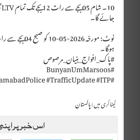
10
جائے گا۔
ہوگا۔
#پاک_افواج_بنیان_مرصوص
#BunyanUmMarsoos
#WeRIslamabadPolice #TrafficUpdate #ITP
کیٹاگری میں :
پاکستان
اس خبر پر اپنی