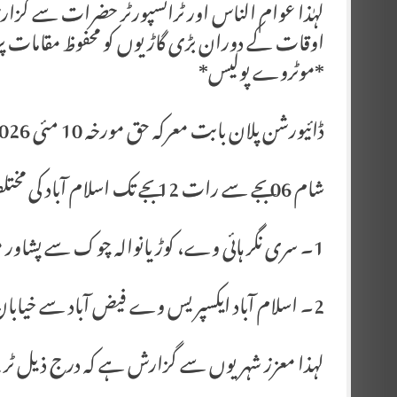
لہٰذا عوام الناس اور ٹرانسپورٹر حضرات سے گزارش 
اوقات کے دوران بڑی گاڑیوں کو محفوظ مقامات پر کھڑا رکھا جائے او
*موٹروے پولیس*
ڈائیورشن پلان بابت معرکه حق مورخہ 10 مئی 2026
شام 06 بجے سے رات 12 بجے تک اسلام آباد کی مختلف شاہراہوں پر ٹریفک ڈائیوریشن لگائی جائے گی۔
1۔ سری نگر ہائی وے، کوڑیانوالہ چوک سے پشاور موڑ تک دونوں اطراف ٹریفک کے لیے بندرہے گی۔
2۔ اسلام آباد ایکسپریس وے فیض آباد سے خیابان چوک تک فیصل ایونیو پر آنے جانے کے لیے بند ہوگی۔
لہذا معزز شہریوں سے گزارش ہے کہ درج ذیل ٹری