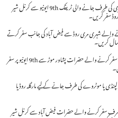
1۔ موٹر وے یا اسلام آباد چوک سے بھارہ کہو یا مری کی طرف جانے والی ٹریفک 9th ایونیو سے کرنل شیر
نے والے شہری مری روڈ سے فیض آباد کی جانب سفر کرتے
3۔ موٹروے سے ریڈ زون یا ملحقہ سیکٹرز کی طرف سفر کرنے والے حضرات پشاور موڑ سے 9th ایونیو پر سفر
ں۔
ولپنڈی یا موٹروے کی طرف جانے کے لیے مارگلہ روڈ یا
 طرف سفر کرنے والے حضرات فیض آباد سے کرنل شیر