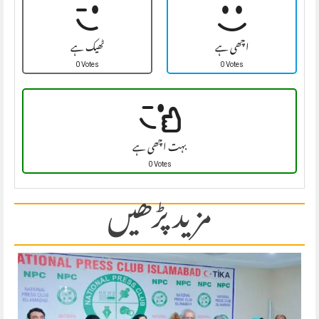
اچھی ہے
ٹھیک ہے
0 Votes
0 Votes
بہت اچھی ہے
0 Votes
مزید پڑھیں