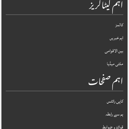
اہم کیٹاگریز
کالمز
اہم خبریں
بین الاقوامی
ملٹی میڈیا
اہم صفحات
کاپی رائٹس
ہم سے رابطہ
قوائد و ضوابط