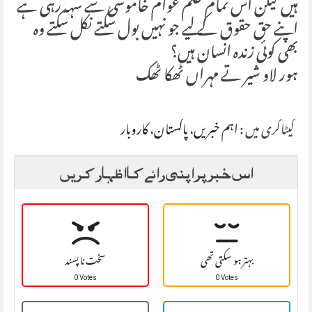
ہیں لیکن اس تمام ظلم عوام خاموشی سے سہہ رہی ہے
اپنے حق حقوق کے لیے جو نہیں بول سکتے نکل سکتے وہ
بھی کوئی زندہ انسان ہیں؟
ہور لاو شیر تے مہراں ٹھکا ٹھک
کیٹاگری میں :
اہم خبریں
،
پاکستان
،
کاروبار
اس خبر پر اپنی رائے کا اظہار کریں
بہتر ہو سکتی تھی
سخت نا پسند
0 Votes
0 Votes