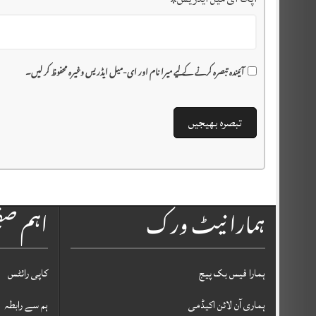
آئیندہ تبصرہ کرنے کے لیے میرا نام اور ای-میل ایڈریس وغیرہ محفوظ کر لیں۔
ہمارا نیٹ ورک
اہم ص
ہمارا فیس بک پیج
کاپی رائٹس
ہماری آن لائن اکیڈمی
ہم سے رابطہ