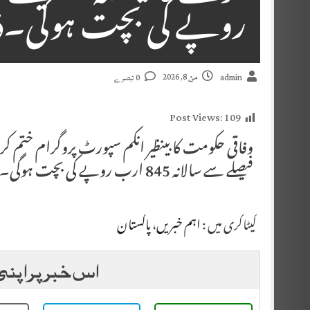
روپے کی بچت ہوگی۔ذر
مئ 8, 2026
admin
0 تبصرے
Post Views:
109
وفاقی حکومت کا بینظیر انکم سپورٹ پروگرام ختم کر
فیصلے سے سالانہ 845 ارب روپے کی بچت ہوگی۔ذرائع
کیٹاگری میں :
اہم خبریں
،
پاکستان
اس خبر پر اپنی