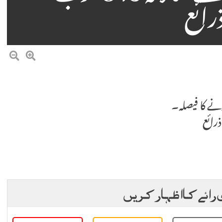
ائع
نے کا فیصلہ۔
 رائے کا اظہار کریں