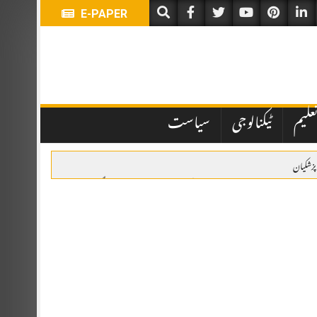
E-PAPER
علیم
ٹیکنالوجی
سیاست
پزشکیان
زادہ محمد بن سلمان بن عبدالعزیز آل سعود کی دعوت پر سعودی عرب پہنچ گئے۔
جاعت حسین کا مشیر برائے ابلاغِ عامہ مقرر کر دیا ہے۔