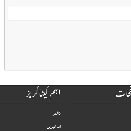
فحات
اہم کیٹاگریز
کالمز
اہم خبریں