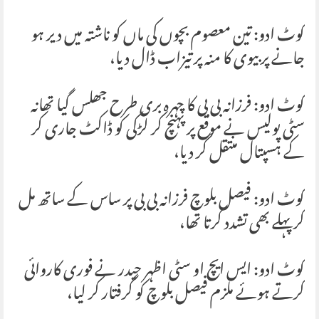
کوٹ ادو: تین معصوم بچوں کی ماں کو ناشتہ میں دیر ہو
جانے پر بیوی کا منہ پر تیزاب ڈال دیا،
کوٹ ادو: فرزانہ بی بی کا چہرہ بری طرح جھلس گیا تھانہ
سٹی پولیس نے موقع پر پہنچ کر لڑکی کو ڈاکٹ جاری کر
کے ہسپتال منتقل کر دیا،
کوٹ ادو: فیصل بلوچ فرزانہ بی بی پر ساس کے ساتھ مل
کر پہلے بھی تشدد کرتا تھا،
کوٹ ادو: ایس ایچ او سٹی اظہر حیدر نے فوری کاروائی
کرتے ہوئے ملزم فیصل بلوچ کو گرفتار کر لیا،