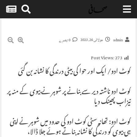
Skip
to
content
جولائی 26, 2023
admin
0 تبصرے
Post Views:
273
کوٹ ادو/ ایک اور حوا کی بیٹی درندگی کا نشانہ بن گئی
کوٹ ادو ناشتہ دیر سے بنانے پر شوہر نے بیوی کے منہ پر
تیزاب پھینک دیا
کوٹ ادو: تھانہ سٹی کوٹ ادو کی حدود میں شوہر نے اپنی
ہی بیوی کو درندگی کا نشانہ بناتے ہوئے جلا ڈالا،