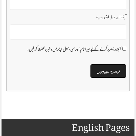
آپکا ای میل ایڈریس
*
آئیندہ تبصرہ کرنے کے لیے میرا نام اور ای-میل ایڈریس وغیرہ محفوظ کر لیں۔
English Pages