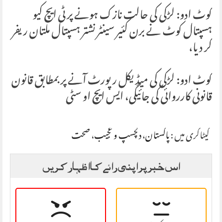
کوٹ ادو: لڑکی کی حالت نازک ہونے پر ٹی ایچ کیو
ہسپتال کوٹ نے برن کئیر سینٹر نشتر ہسپتال ملتان ریفر
کر دیا،
کوٹ ادو: لڑکی کی میڈیکل رپورٹ آنے پر بمطابق قانون
قانونی کارروائی کی جائیگی، ایس ایچ او سٹی
کیٹاگری میں :
پاکستان
،
دلچسپ و عجیب
،
صحت
اس خبر پر اپنی رائے کا اظہار کریں