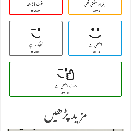
بہتر ہو سکتی تھی
سخت نا پسند
0 Votes
0 Votes
اچھی ہے
ٹھیک ہے
0 Votes
0 Votes
بہت اچھی ہے
0 Votes
مزید پڑھیں