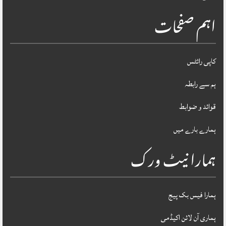
اہم صفحات
کاپی رائٹس
ہم سے رابطہ
قوائد و ضوابط
ہمارے بارے میں
ہمارا نیٹ ورک
ہمارا فیس بک پیج
ہماری آن لائن اکیڈمی