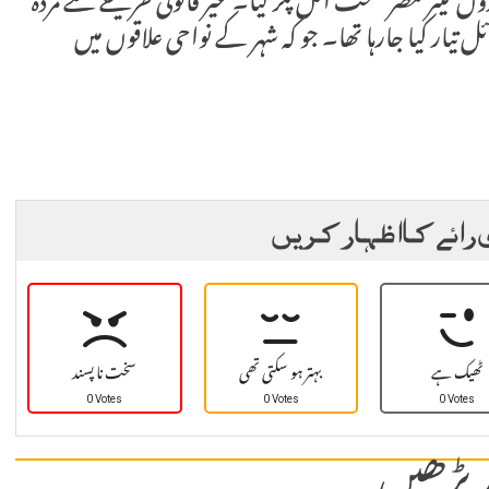
لیٹر مضر صحت آئل پکڑ لیا۔ غیر قانونی طریقے سے مردہ
تیار کیا جارہا تھا۔ جو کہ شہر کے نواحی علاقوں میں
 رائے کا اظہار کریں
ٹھیک ہے
بہتر ہو سکتی تھی
سخت نا پسند
0 Votes
0 Votes
0 Votes
 پڑھیں