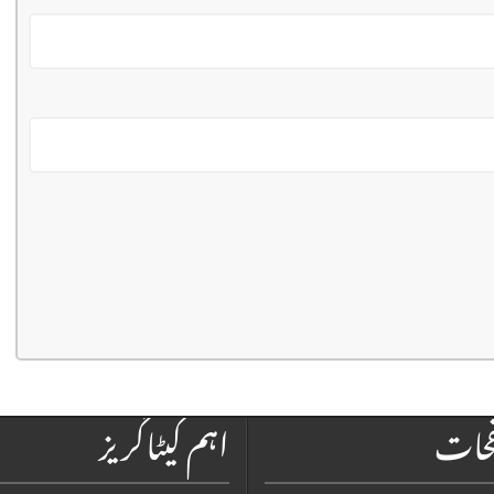
فحات
اہم کیٹاگریز