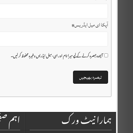
آپکا ای میل ایڈریس
*
آئیندہ تبصرہ کرنے کے لیے میرا نام اور ای-میل ایڈریس وغیرہ محفوظ کر لیں۔
ہمارا نیٹ ورک
اہم ص