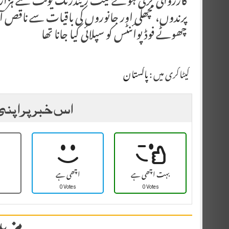
کارروائی کرتی ہوۓ فیٹ رینڈرنگ یونٹ سے ہزاروں 
پرندوں، مچھلی اور جانوروں کی باقیات سے ناقص آئل 
چھوٹے فوڈ پوائنٹس کو سپلائی کیا جانا تھا
کیٹاگری میں :
پاکستان
اس خبر پر اپنی
بہت اچھی ہے
اچھی ہے
0 Votes
0 Votes
مزید