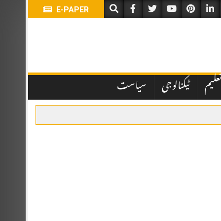
E-PAPER
علیم
ٹیکنالوجی
سیاست
ہباز شریف اور ترک صدر رجب طیب اردوان نے شرکت کی۔