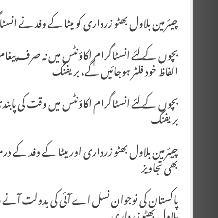
چیئرمین بلاول بھٹو زرداری کو میٹا کے وفد نے انسٹاگرام Teen اکاؤنٹس کے حوالے سے بھی 
بچوں کے لئے انسٹاگرام اکاؤنٹس میں نہ صرف پیغام
الفاظ خود فلٹر ہوجائیں گے، بریفنگ
بچوں کے لئے انسٹاگرام اکاؤنٹس میں وقت کی پابندی 
بریفنگ
چیئرمین بلاول بھٹو زرداری اور میٹا کے وفد ک
بھی تجاویز
پاکستان کی نوجوان نسل اے آئی کی بدولت آنے وال