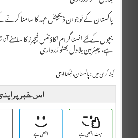
بلاول بھٹو زرداری
پاکستان کے نوجوان ڈیجیٹل عہد کا سامنا کرنے کے لئ
بچوں کے لئے انسٹاگرام اکاؤنٹس فیچرز کا سامنے آن
ہے، چیئرمین بلاول بھٹو زرداری
کیٹاگری میں :
پاکستان
،
ٹیکنالوجی
اس خبر پر اپنی
بہت اچھی ہے
اچھی ہے