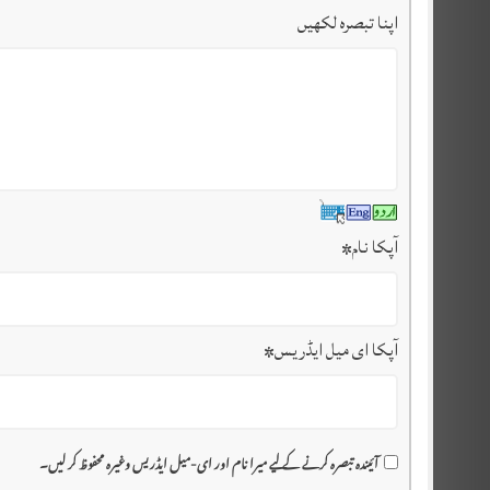
اپنا تبصرہ لکھیں
آپکا نام
*
آپکا ای میل ایڈریس
*
آئیندہ تبصرہ کرنے کے لیے میرا نام اور ای-میل ایڈریس وغیرہ محفوظ کر لیں۔