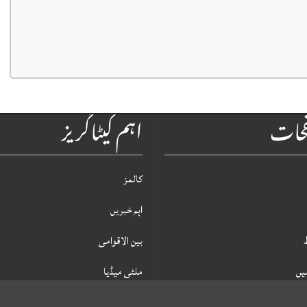
فحات
اہم کیٹاگریز
کالمز
اہم خبریں
بین الاقوامی
یں
ملٹی میڈیا