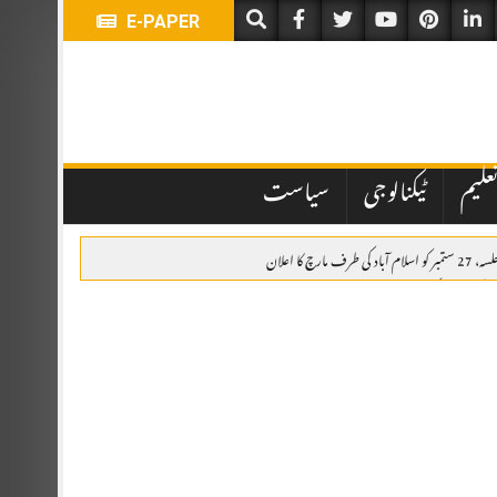
E-PAPER
علیم
ٹیکنالوجی
سیاست
ف مارچ کا اعلان
ھے گا، ہائی کمشنر ٹیپو عثمان