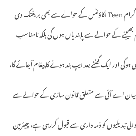
بریفنگ دی
 بھیجنے کے حوالے سے پابندیاں ہوں گی بلکہ نامناسب
ہوگی اور ایک گھنٹے بعد ایپ بند ہونے کا پیغام آجائے گا،
ے درمیان اے آئی سے متعلق قانون سازی کے حوالے سے
ی تبدیلیوں کو ذمہ داری سے قبول کررہی ہے، چیئرمین