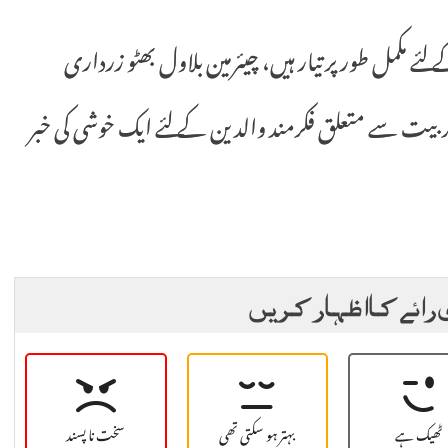
ے مکمل طور پر تیار ہیں، چیئرمین بلاول بھٹو زرداری
ا تربیت سے متعلق فکرمند والدین کے لئے ایک خوشی کی خبر
 رائے کا اظہار کریں
ٹھیک ہے
بہتر ہو سکتی تھی
سخت نا پسند