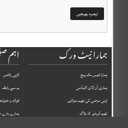
ہمارا نیٹ ورک
اہم ص
ہمارا فیس بک پیج
کاپی رائٹس
ہماری آن لائن اکیڈمی
ہم سے رابطہ
اپنی مرضی کی تھیم بنوائیں
قوائد و ضوابط
تھیم ڈویلپر کا بلاگ
ہمارے بارے م