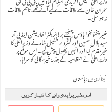
وزیراعلیٰ سہیل آفریدی اسلام آباد میں پانی پی ٹی ائی
عمران خان سے ملاقات کے لیے آئے تھے، تاہم ملاقات
نہ ہو سکی۔
خیبر پختونخوا ہاؤس پہنچنے پر ڈائریکٹر انفارمیشن اینڈ پی آر
سید بلال حسین اور کنٹرولر طفیل شاہ نے وزیراعلیٰ کا
خیرمقدم کیا اور انہیں پھول پیش کیے۔ اس موقع پر
وزیراعلیٰ نے انتظامیہ کے جذبۂ خیرسگالی کو سراہا.
کیٹاگری میں :
پاکستان
اس خبر پر اپنی رائے کا اظہار کریں