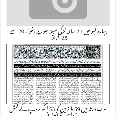
بہارہ کہو میں 21 سالہ لڑکی مبینہ طور پر اغوا، 20 سے
25 افراد…
لوک ورثہ میں 59 ملازمین کو 53 لاکھ روپے کے کیش