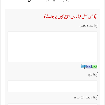
آپکا ای میل ایڈریس شائع نہیں کیا جائے گا
اپنا تبصرہ لکھیں
آپکا نام
*
آپکا ای میل ایڈریس
*