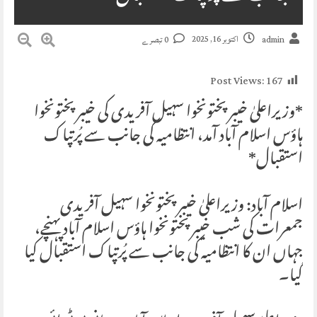
اکتوبر 16, 2025
admin
0 تبصرے
Post Views:
167
*وزیراعلیٰ خیبر پختونخوا سہیل آفریدی کی خیبر پختونخوا
ہاؤس اسلام آباد آمد، انتظامیہ کی جانب سے پُرتپاک
استقبال*
اسلام آباد: وزیراعلیٰ خیبر پختونخوا سہیل آفریدی
جمعرات کی شب خیبر پختونخوا ہاؤس اسلام آباد پہنچے،
جہاں ان کا انتظامیہ کی جانب سے پُرتپاک استقبال کیا
گیا۔