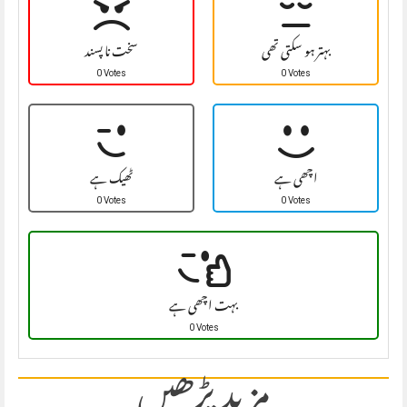
بہتر ہو سکتی تھی
سخت نا پسند
0 Votes
0 Votes
اچھی ہے
ٹھیک ہے
0 Votes
0 Votes
بہت اچھی ہے
0 Votes
مزید پڑھیں