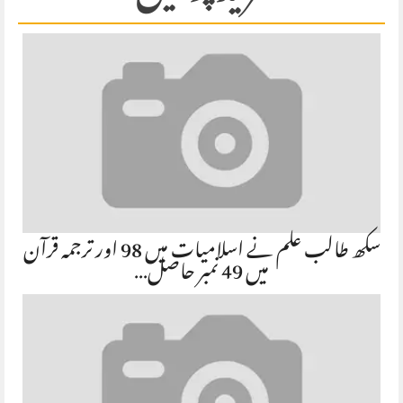
سکھ طالب علم نے اسلامیات میں 98 اور ترجمہ قرآن
میں 49 نمبر حاصل…