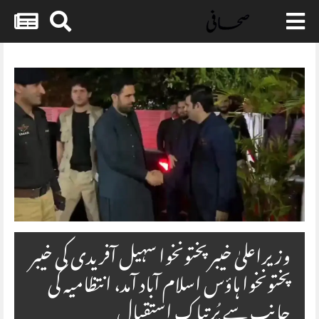
Skip
to
content
وزیراعلیٰ خیبر پختونخوا سہیل آفریدی کی خیبر
پختونخوا ہاؤس اسلام آباد آمد، انتظامیہ کی
جانب سے پُرتپاک استقبال