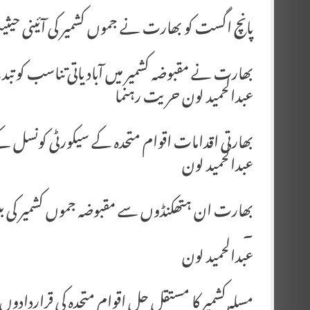
پانچ اگست کو بھارت نے جموں کشمیر کی آئینی حیثی
بھارت نے مقبوضہ کشمیر میں آبادیاتی تناسب کو تب
عبدالحمید لون حریت رہنما
بھارتی اقدامات اقوام متحدہ کے سیکورٹی کونسل ک
عبدالحمید لون
بھارت ان ہتھکنڈوں سے مقبوضہ جموں کشمیر کی بین 
۔
عبدالحمید لون
مسلہ کشمیر کا مستقل حل اقوام متحدہ کی قراردادوں