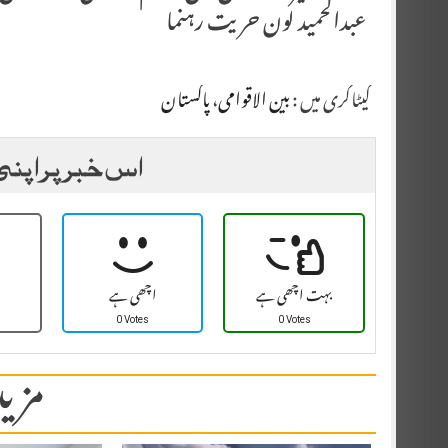
عبدالحمید لون حریت رہنما
کیٹاگری میں :
بین الاقوامی
،
پاکستان
اس خبر پر اپنی
بہت اچھی ہے
اچھی ہے
0 Votes
0 Votes
مزید