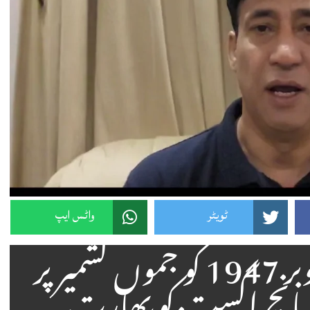
ٹویٹر
واٹس ایپ
ہندوستان نے 27 اکتوبر 1947 کو جموں کشمیر پر