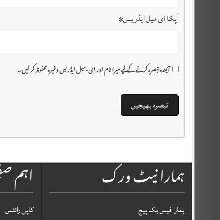
آپکا ای میل ایڈریس
*
آئیندہ تبصرہ کرنے کے لیے میرا نام اور ای-میل ایڈریس وغیرہ محفوظ کر لیں۔
ہمارا نیٹ ورک
اہم ص
ہمارا فیس بک پیج
کاپی رائٹس