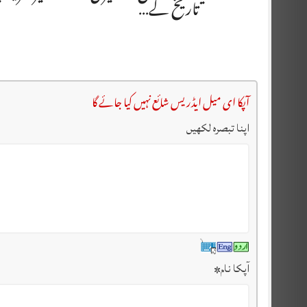
تاریخ کے…
آپکا ای میل ایڈریس شائع نہیں کیا جائے گا
اپنا تبصرہ لکھیں
آپکا نام
*