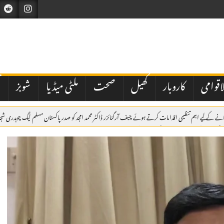
اقوامی
کاروبار
کھیل
صحت
ملٹی میڈیا
شوبز
ت
 بنانے کے لیے اہم تنظیمی اقدامات کرتے ہوئے چیف آرگنائزر ڈاکٹر محمد امجد کو صدر پاکستان مسلم لیگ چوہدری ش
اٹک میں یومِ شہدائے پولیس، یادگارِ شہداء پر سل
رادیت کی حمایت کا اعادہ
برسلز: مسئلہ کشمیر کو عالمی سطح پر اجاگر کرتے رہیں گے، یومِ استحصال کشمی