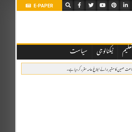
E-PAPER
علیم
ٹیکنالوجی
سیاست
جاعت حسین کا مشیر برائے ابلاغِ عامہ مقرر کر دیا ہے۔
امی، پھولوں کی چادریں، قرآن خوانی اور خصوصی تقریب
ر کانفرنس میں مقررین کا عزم