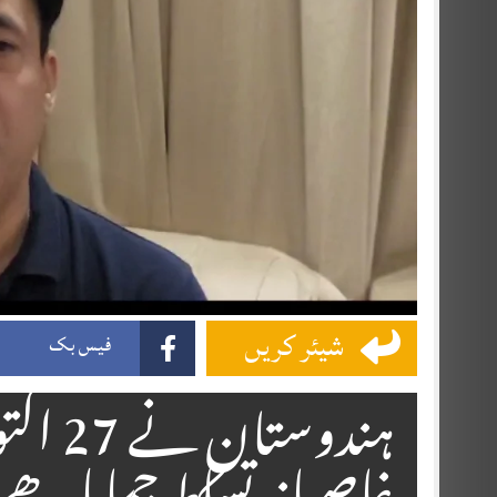
شیئر کریں
فیس بک