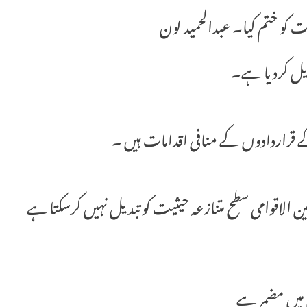
ت کو ختم کیا۔ عبدالحمید لون
دیل کردیا ہے۔
ے قراردادوں کے منافی اقدامات ہیں ۔
الاقوامی سطح متنازعہ حیثیت کو تبدیل نہیں کرسکتا ہے
 میں مضمر ہے