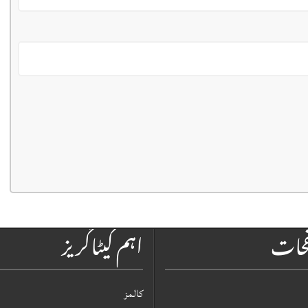
فحات
اہم کیٹاگریز
کالمز