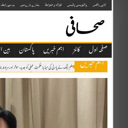
Skip
to
کاپی رائٹس
پرائیویسی پالیسی
قوائد و ضوابط
ہمارے بارے میں
ہم سے رابطہ
content
صفحہ اول
کالمز
اہم خبریں
پاکستان
بین ال
اہم خبریں
اسلام آباد: پاکستان مسلم لیگ نے پارٹی کی میڈیا حکمتِ عملی کو جدید، مؤثر اور مربوط
قراقرم سرچ آپریشن: پاکستان آرمی ایوی ایشن نے 7 غیر ملکی کوہ پیماؤں کی میتیں اور امریکی خاتون کی جزوی باقیات اسکردو منتقل کر دیں
اٹک میں یومِ استحصال کشمیر، ریلی، واک اور دعائیہ تقریبات، کشمیریوں کے حقِ خودا