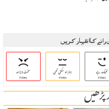
 رائے کا اظہار کریں
ٹھیک ہے
بہتر ہو سکتی تھی
سخت نا پسند
0 Votes
0 Votes
0 Votes
 پڑھیں