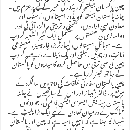
چین پاکستان ہیلتھ کوریڈور کی تعمیر کے لیے پرعزم ہیں۔
چائنہ پاکستان ہیلتھ کوریڈور ہسپتالوں، نرسنگ اور
معاون طبی اداروں، تحقیقی و تربیتی مراکز، آئی ٹی اور
دواسازی کی صنعتوں پر مشتمل ایک کثیر الشعبہ گروپ
ہے۔ موبائل ہسپتالوں، لیبارٹریز، فارمیسیز، مصنوعی
ذہانت، ورچوئل رئیلٹی اور بگ ڈیٹا کے ذریعے یہ گروپ
چین کی طبی ترقی میں حاصل کردہ کامیابیوں کو پاکستان
کے ساتھ شیئر کررہا ہے۔
چین پاکستان سفارتی تعلقات کی 70 ویں سالگرہ کے
موقع پر، ڈاکٹر شہباز اور اس کے ساتھیوں نے چائنہ
پاکستان میڈیکل ایسوسی ایشن قائم کی، جو دونوں
ممالک کے درمیان تعاون کے لیے ایک بڑا پلیٹ ہے۔
شہباز کا کہنا ہے کہ انہیں امید ہے کہ چین اور پاکستان