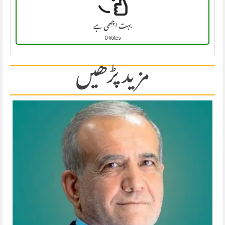
بہت اچھی ہے
0 Votes
مزید پڑھیں