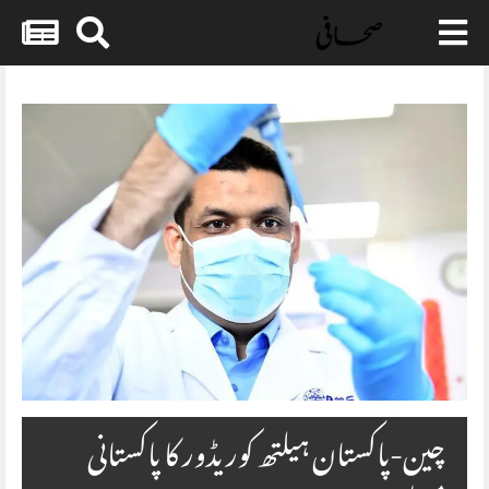
Skip
to
content
چین-پاکستان ہیلتھ کوریڈور کا پاکستانی