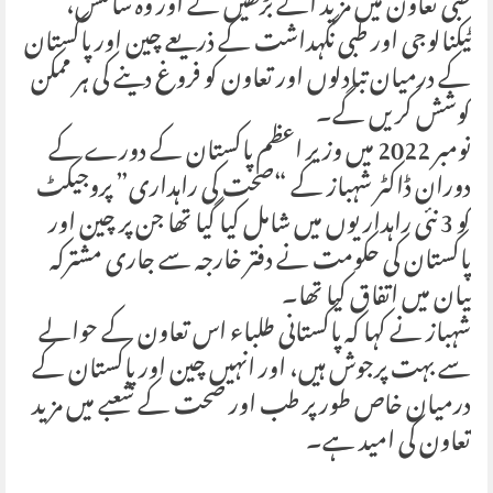
طبی تعاون میں مزید آگے بڑھیں گے اور وہ سائنس،
ٹیکنالوجی اور طبی نگہداشت کے ذریعے چین اور پاکستان
کے درمیان تبادلوں اور تعاون کو فروغ دینے کی ہر ممکن
کوشش کریں گے۔
نومبر 2022 میں وزیر اعظم پاکستان کے دورے کے
دوران ڈاکٹر شہباز کے “صحت کی راہداری” پروجیکٹ
کو 3 نئی راہداریوں میں شامل کیا گیا تھا جن پر چین اور
پاکستان کی حکومت نے دفتر خارجہ سے جاری مشترکہ
بیان میں اتفاق کیا تھا۔
شہباز نے کہا کہ پاکستانی طلباء اس تعاون کے حوالے
سے بہت پرجوش ہیں، اور انہیں چین اور پاکستان کے
درمیان خاص طور پر طب اور صحت کے شعبے میں مزید
تعاون کی امید ہے۔