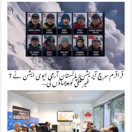
قراقرم سرچ آپریشن: پاکستان آرمی ایوی ایشن نے 7
غیر ملکی کوہ پیماؤں کی…