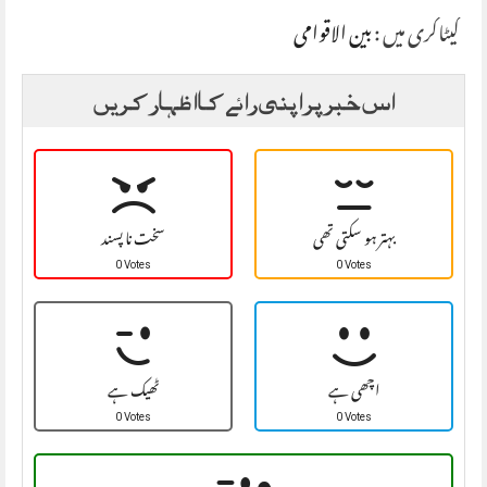
کیٹاگری میں :
بین الاقوامی
اس خبر پر اپنی رائے کا اظہار کریں
بہتر ہو سکتی تھی
سخت نا پسند
0 Votes
0 Votes
اچھی ہے
ٹھیک ہے
0 Votes
0 Votes