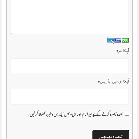
آپکا نام
*
آپکا ای میل ایڈریس
*
آئیندہ تبصرہ کرنے کے لیے میرا نام اور ای-میل ایڈریس وغیرہ محفوظ کر لیں۔