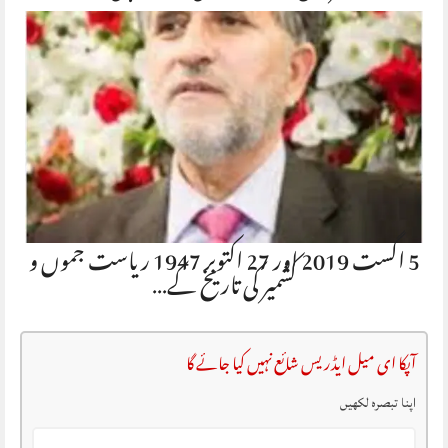
5 اگست 2019 اور 27 اکتوبر 1947 ریاست جموں و
کشمیر کی تاریخ کے…
آپکا ای میل ایڈریس شائع نہیں کیا جائے گا
اپنا تبصرہ لکھیں