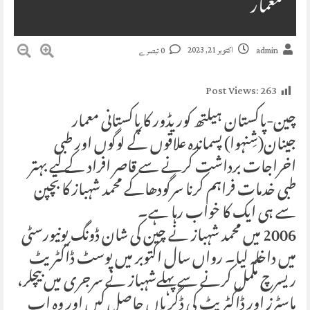
معمار
اکتوبر 21, 2023
admin
0 تبصرے
Post Views:
263
چین-پاکستان ہیلتھ کوریڈور کا پاکستانی معمار
جینان(شِنہوا) پسماندہ علاقوں کے لوگوں اور طبی
اخراجات برداشت کرنے سے قاصر افراد کے لیے بہتر
طبی خدمات فراہم کرنا سرگودھاکے محمد شہباز کا بچپن
سے ہی ایک کا خواب رہا ہے۔
2006 میں محمد شہباز نے چین کی شان ڈونگ یونیورسٹی
میں داخلہ لیا۔ رواں سال اکتوبر میں پوسٹ ڈاکٹریٹ
ریسرچ مکمل کرنے سے پہلےشہباز نے سرجری میں بیچلر،
ماسٹرز اور ڈاکٹریٹ کی ڈگریاں حاصل کیں اور وہ اب