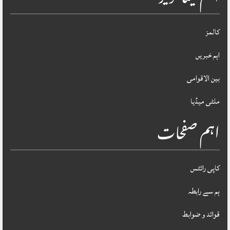
کالمز
اہم خبریں
بین الاقوامی
ملٹی میڈیا
اہم صفحات
کاپی رائٹس
ہم سے رابطہ
قوائد و ضوابط