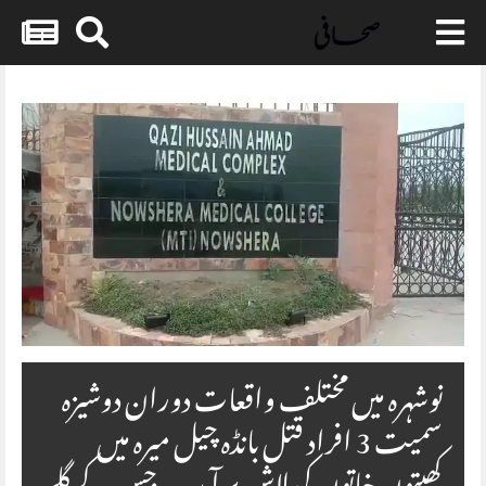
Skip
to
content
نوشہرہ میں مختلف واقعات دوران دوشیزہ
سمیت 3 افراد قتل بانڈہ چیل میرہ میں