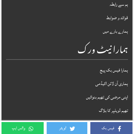
ہم سے رابطہ
قوائد و ضوابط
ہمارے بارے میں
ہمارا نیٹ ورک
ہمارا فیس بک پیج
ہماری آن لائن اکیڈمی
اپنی مرضی کی تھیم بنوائیں
تھیم ڈویلپر کا بلاگ
فیس بک
ٹویٹر
واٹس ایپ
Theme Designed & Developed By
STYLOTHEMES