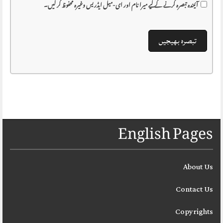
آئیندہ تبصرہ کرنے کے لیے میرا نام اور ای-میل ایڈریس وغیرہ محفوظ کر لیں۔
English Pages
About Us
Contact Us
Copyrights