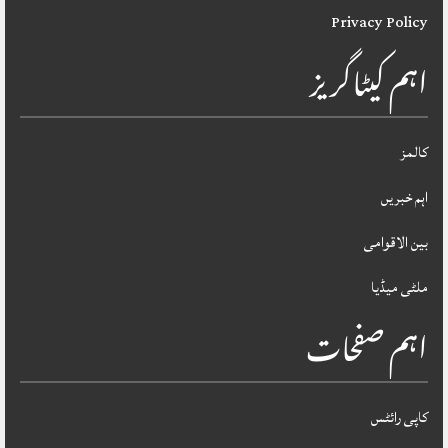
Privacy Policy
اہم کیٹاگریز
کالمز
اہم خبریں
بین الاقوامی
ملٹی میڈیا
اہم صفحات
کاپی رائٹس