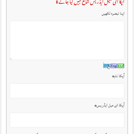
آپکا ای میل ایڈریس شائع نہیں کیا جائے گا
اپنا تبصرہ لکھیں
آپکا نام
*
آپکا ای میل ایڈریس
*