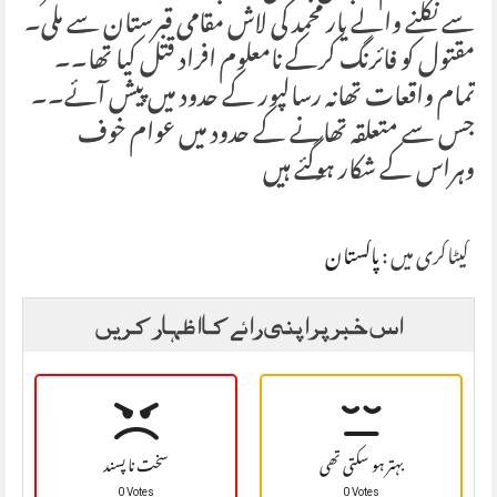
سے نکلنے والے یار محمد کی لاش مقامی قبرستان سے ملی۔
مقتول کو فائرنگ کرکے نامعلوم افراد قتل کیا تھا۔۔
تمام واقعات تھانہ رسالپور کے حدود میں پیش آئے۔۔
جس سے متعلقہ تھانے کے حدود میں عوام خوف
وہراس کے شکار ہوگئے ہیں
کیٹاگری میں :
پاکستان
اس خبر پر اپنی رائے کا اظہار کریں
بہتر ہو سکتی تھی
سخت نا پسند
0 Votes
0 Votes