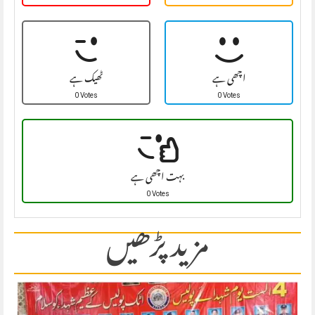
اچھی ہے
ٹھیک ہے
0 Votes
0 Votes
بہت اچھی ہے
0 Votes
مزید پڑھیں