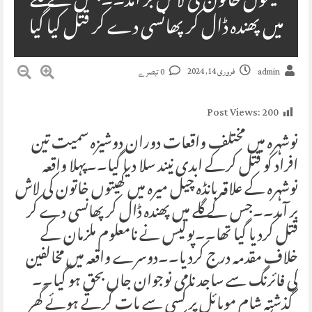
کھیتوں خاتون کی لاش بر آمد۔۔جس کے گلے
میں پھندہ ڈال کر پھانسی دے کر قتل کیا گیا
فروری 14, 2024
admin
0 تبصرے
Post Views:
200
نوشہرہ میں مختلف واقعات دوران دوشیزہ سمیت تین
افراد کو قتل کرکے ابدی نیند سلا دیا گیا۔۔پہلا واقعہ
نوشہرہ کے علاقہ بانڈہ چیل میرہ میں کھیتوں خاتون کی لاش
بر آمد۔۔جس کے گلے میں پھندہ ڈال کر پھانسی دے کر
قتل کردیا گیا تھا۔۔پولیس نے نامعلوم ملزمان کے
خلاف مقدمہ درج کردیا۔۔دوسرے واقعہ میں مخالفین
کی فائرنگ سے ساجد نامی نوجوان جاں بحق ہو گیا۔۔
گذشتہ شام موبائل پر کسی سے بات کرتے ہوئے گھر