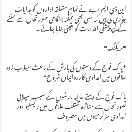
این ڈی ایم اے نے تمام متعلقہ اداروں کو ہدایات
جاری کی ہیں کہ کسی بھی ممکنہ ہنگامی صورتحال سے نمٹنے
کے لیے پیشگی اقدامات کو یقینی بنایا جائے۔
*بریکنگ*
*پاک فوج کے دستوں کی بارش کے باعث سیلاب زدہ
علاقوں میں امدادی کارروائیاں شروع*
پاک فوج کے دستے حالیہ بارشوں کے سبب سیلابی
صورتحال سے متاثرہ مختلف علاقوں میں ریسکیو اور
امدادی سرگرمیوں میں مصروف