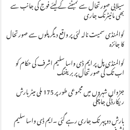
سیلابی صورتحال سے نمبٹنے کے لیئے فوج کی جانب سے
بھی مانیٹرنگ جاری
گوالمنڈی سمیت نالہ لئی پر واقع دیگر پلوں سے صورتحال
کا جائزہ
گوالمنڈی پل پر ایم ڈی واسا سلیم اشرف کی حکام کو
اب تک کی صورتحال پر بریفنگ
جڑواں شہروں میں مجموعی طور پر 175 ملی میٹر بارش
ریکارڈکی جاچکی
بارش دوپہر تک جاری رہے گئی ۔ایم ڈی واسا سلیم