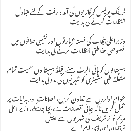
ٹریفک پولیس کو گاڑیوں کی آمد و رفت کے لئے متبادل
انتظامات کرنے کی ہدایت
وزیراعلی پنجاب کی خستہ عمارتوں اور نشیبی علاقوں میں
خصوصی حفاظتی انتظامات کرنے کی ہدایت
ہسپتالوں کو ہائی الرٹ رہنے، فیلڈ ہسپتالوں سمیت تمام
متعلقہ طبی مشینری کو شہریوں کی مدد کی ہدایت
عوام اداروں سے تعاون کریں، اعلانات اور ہدایات پر
عمل کریں تاکہ جانی نقصانات سے بچا جا سکے، وزیر اعلی
مریم نواز شریف کی شہریوں سے اپیل
ترجمان این ڈی ایم اے