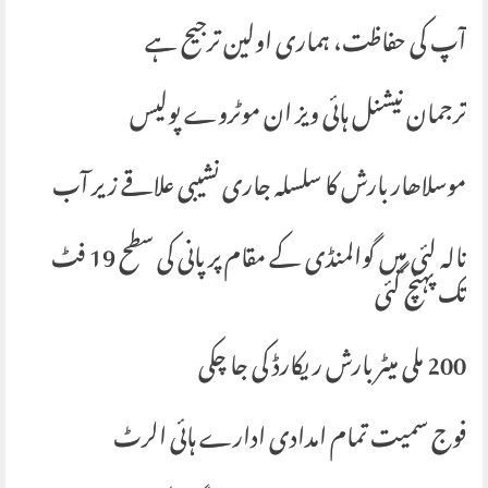
آپ کی حفاظت، ہماری اولین ترجیح ہے
ترجمان نیشنل ہائی ویز ان موٹروے پولیس
موسلاھار بارش کا سلسلہ جاری نشیبی علاقے زیر آب
نالہ لئی میں گوالمنڈی کے مقام پر پانی کی سطح 19 فٹ
تک پہنچ گئی
200 ملی میٹر بارش ریکارڈ کی جا چکی
فوج سمیت تمام امدادی ادارے ہائی الرٹ