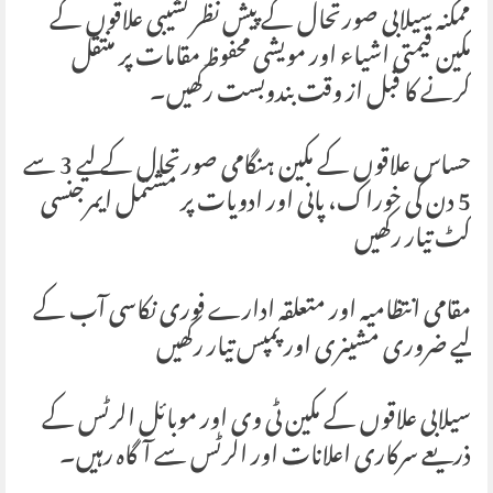
ممکنہ سیلابی صورتحال کے پیش نظر نشیبی علاقوں کے
مکین قیمتی اشیاء اور مویشی محفوظ مقامات پر منتقل
کرنے کا قبل از وقت بندوبست رکھیں۔
حساس علاقوں کے مکین ہنگامی صورتحال کے لیے 3 سے
5 دن کی خوراک، پانی اور ادویات پر مشتمل ایمرجنسی
کٹ تیار رکھیں
مقامی انتظامیہ اور متعلقہ ادارے فوری نکاسی آب کے
لیے ضروری مشینری اور پمپس تیار رکھیں
سیلابی علاقوں کے مکین ٹی وی اور موبائل الرٹس کے
ذریعے سرکاری اعلانات اور الرٹس سے آگاہ رہیں۔