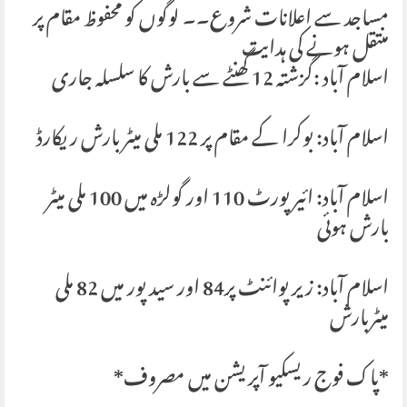
مساجد سے اعلانات شروع۔۔ لوگوں کو محفوظ مقام پر
منتقل ہونے کی ہدایت
اسلام آباد :گزشتہ 12 گھنٹے سے بارش کا سلسلہ جاری
اسلام آباد: بوکرا کے مقام پر 122 ملی میٹر بارش ریکارڈ
اسلام آباد: ائیرپورٹ 110 اور گولڑہ میں 100 ملی میٹر
بارش ہوئی
اسلام آباد: زیرپوائنٹ پر84 اور سید پور میں 82 ملی
میٹربارش
*پاک فوج ریسکیو آپریشن میں مصروف*