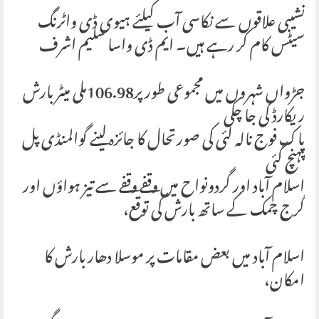
نشیبی علاقوں سے نکاسی آب کیلئے ہیوی ڈی واٹرنگ
سیٹس کام کر رہے ہیں۔ ایم ڈی واسا سلیم اشرف
جڑواں شہروں میں مجموعی طور پر106.98ملی میٹر بارش
ریکارڈ کی جا چکی
پاک فوج نالہ لئی کی صورتحال کا جائزہ لینے گوالمنڈی پل
پہنچ گئی
اسلام آباد اور گردونواح میں وقفے وقفے سے تیز ہواؤں اور
گرج چمک کے ساتھ بارش کی توقع،
اسلام آباد میں بعض مقامات پر موسلا دھار بارش کا
امکان،