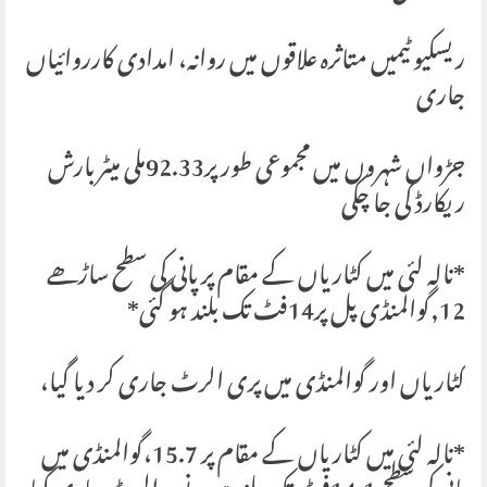
ریسکیو ٹیمیں متاثرہ علاقوں میں روانہ، امدادی کارروائیاں
جاری
جڑواں شہروں میں مجموعی طور پر92.33ملی میٹر بارش
ریکارڈ کی جا چکی
*نالہ لئی میں کٹاریاں کے مقام پر پانی کی سطح ساڑھے
12,گوالمنڈی پل پر14فٹ تک بلند ہو گئی*
کٹاریاں اور گوالمنڈی میں پری الرٹ جاری کر دیا گیا،
*نالہ لئی میں کٹاریاں کے مقام پر 15.7،گوالمنڈی میں