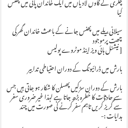
چکری کے گاوں لادیاں میں ایک خاندان پانی میں پھنس
گیا
سیلانی ریلے میں پھنس جانے کے باعث خاندان گھرکی
چھت پرموجود
[ نیشنل ہائی ویز اینڈ موٹروے پولیس
بارش میں ڈرائیونگ کے دوران احتیاطی تدابیر
بارش کے دوران سڑکیں پھسلن کا شکار ہو جاتی ہیں جس
سے حادثات کا خطرہ بڑھ جاتا ہے لہذا غیر ضروری سفر
سے گریز کریں تاہم سفر کرنے کی صورت میں چند
ہدایات :-