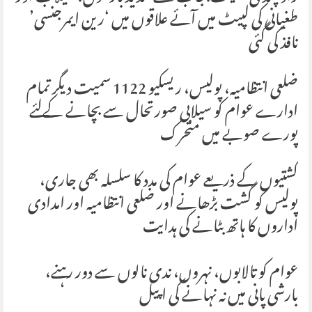
طغیانی کی لپیٹ میں آئے علاقوں میں ‘رین ایمرجنسی’
نافذ کی گئی
ضلعی انتظامیہ، پولیس، ریسکیو 1122 سمیت دیگر تمام
ادارے عوام کو سیلابی صورتحال سے بچانے کےلئے
پورے صوبے میں متحرک
کشتیوں کے ذریعے عوام کی مدد کا سلسلہ بھی جاری،
پولیس کو گشت بڑھانے اور ضلعی انتظامیہ اور امدادی
اداروں کا ہاتھ بٹانے کی ہدایت
عوام کو تالابوں، نہروں، ندی نالوں سے دور رہنے،
بارشی پانی میں نہ نہانے کی اپیل