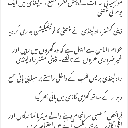
موسمیاتی حالات کے پیش نظر، ضلع راولپنڈی میں ایک
یوم کی چھٹی
ڈپٹی کمشنر راولپنڈی نے چھٹی کا نوٹیفیکیشن جاری کر دیا
عوام الناس سے اپیل ہے کہ وہ گھروں میں رہیں اور
غیر ضروری گھروں سے نا نکلے۔ ڈپٹی کمشنر راولپنڈی
راولپنڈی پریس کلب کے داخلی راستے پر سیلابی ہانی جمع
دیوار کے ساتھ کھڑی گاڑی میں پانی بھر گیا
فرائض منصبی سرانجام دینے والے میڈیا نمائندگان اور
انکی گاڑیاں پریس کلب آنے میں احتیاط کریں