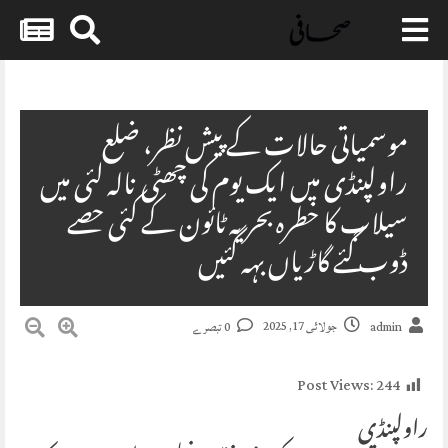
Skip
to
content
موسمیاتی حالات کے پیش نظر، ضلع
راولپنڈی میں ایک یوم کی چھٹی نالہ لئی میں
سیلاب کا خطرہ بحریہ ٹائون کے کئی حصے
ڈوب گئے گاڑیاں بہہ گئیں
جولائی 17, 2025
admin
0 تبصرے
Post Views:
244
‏راولپنڈی