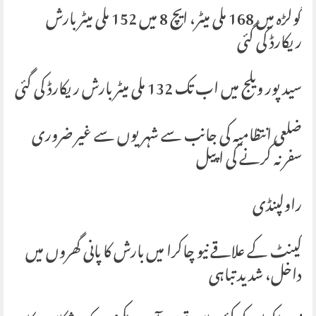
گولڑہ میں 168 ملی میٹر، ایچ 8 میں 152 ملی میٹر بارش
ریکارڈ کی گئی
سید پور ویلج میں اب تک 132 ملی میٹر بارش ریکارڈ کی گئی
ضلعی انتظامیہ کی جانب سے شہریوں سے غیر ضروری
سفر نہ کرنے کی اپیل
راولپنڈی
کینٹ کے علاقے نیو چاکرا میں بارش کا پانی گھروں میں
داخل، شدید تباہی