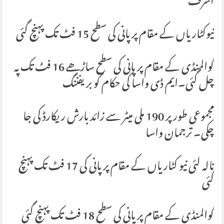
اشرف
نیوکٹاریاں کے مقام پر پانی کی سطح 15 فٹ تک پہنچ گئی
گوالمنڈی کے مقام پر پانی کی سطح ساڑھے 16 فٹ تک پہ
چل گئی۔ایم ڈی واسا کی حکام کو بریفننگ
مجموعی طور پر 190 ملی میٹر سے زائد بارش ریکارڈ کی جا
چکی۔ ترجمان واسا
نالہ لئی نیو کٹاریاں کے مقام پر پانی کی 17 فٹ تک پہنچ
گئی
گوالمنڈی کے مقام پر پانی کی سطح 18 فٹ تک پہنچ گئی