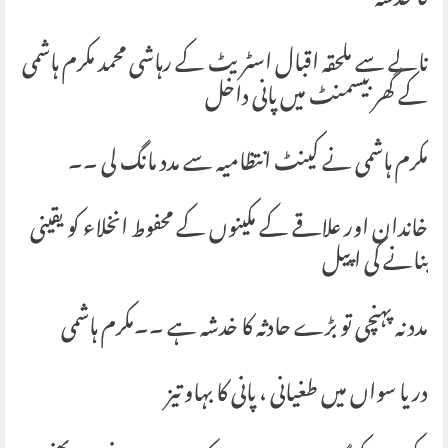
کا خدشہ
نالے سے ملحقہ اقبال اسٹریٹ کے رہاشی محمد مکرم ہاشمی
کے گھر بیسمنٹ میں پانی داخل
مکرم ہاشمی نے کینٹ انتظامیہ سے مدد مانگ لی ۔۔
خاندان اور علاقے کے مکینوں کے محفوط انخلاء کو یقینی
بنانے کی اپیل
مدد نہ پہنچی تو بڑے حادثہ کا خدشہ ہے ۔۔مکرم ہاشمی
دریا سواں میں طغیانی ، پانی کا بہاو تیز