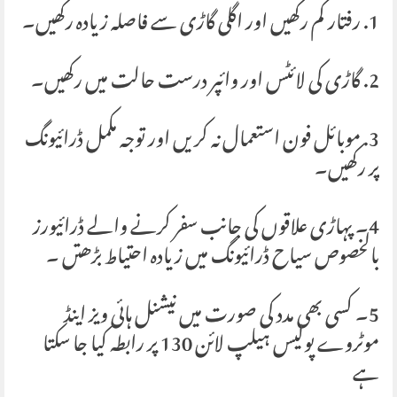
1. رفتار کم رکھیں اور اگلی گاڑی سے فاصلہ زیادہ رکھیں۔
2. گاڑی کی لائٹس اور وائپر درست حالت میں رکھیں۔
3. موبائل فون استعمال نہ کریں اور توجہ مکمل ڈرائیونگ
پر رکھیں۔
4۔ پہاڑی علاقوں کی جانب سفر کرنے والے ڈرائیورز
بالخصوص سیاح ڈرائیونگ میں زیادہ احتیاط بڑھتں ۔
5۔ کسی بھی مدد کی صورت میں نیشنل ہائی ویز اینڈ
موٹروے پولیس ہیلپ لائن 130 پر رابطہ کیا جا سکتا
ہے