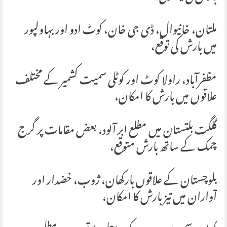
ملتان، خانیوال، ڈی جی خان، کوٹ ادو اور بہاولپور
میں بارش کی توقع،
مظفرآباد، راولا کوٹ اور کوٹلی سمیت کشمیر کے مختلف
علاقوں میں بارش کا امکان،
گلگت بلتستان میں مطلع ابر آلود، بعض مقامات پر گرج
چمک کے ساتھ بارش متوقع،
بلوچستان کے علاقوں بارکھان، ژوب، خضدار اور
آواران میں تیز بارش کا امکان،