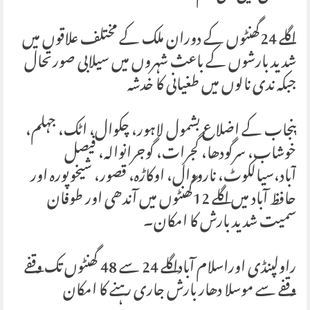
اگلے 24گھنٹوں کے دوران ملک کے مختلف علاقوں میں
شدید بارشوں کے باعث شہروں میں سیلابی صورتحال
جبکہ ندی نالوں میں طغیانی کا خدشہ
پنجاب کے اضلاع بشمول لاہور، چکوال، اٹک، جہلم،
خوشاب، سرگودھا، گجرات، گوجرانوالہ، فیصل
آباد،سیالکوٹ، نارووال، اوکاڑہ، قصور، شیخوپورہ اور
حافظ آباد میں اگلے 12گھنٹوں میں آندھی اور طوفان
سمیت شدید بارش کا امکان۔
راولپنڈی اوراسلام آباداگلے 24 سے 48 گھنٹوں تک وقفے
وقفے سے موسلا دھار بارش جاری رہنے کا امکان