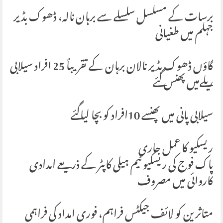
برسات کے مسلسل سلسلے سے برہان نالہ، ڈھوک بڈیر
جہلم میں طغیانی
گاؤں ڈھوک بڈیر نالان برہان کے تقریباً 25 افراد سیلابی
ریلےمیں پھنس گئے
سیلابی پانی میں پھنسے 10افراد کو بچا لیاگئے
ریسکیو کا عمل جاری
پاک فوج کی ریسکیو ٹیم ہیلی کاپٹر کے ذریعے امدادی
کاروائی میں مصروف
متاثرین کو لائف جیکٹس فراہم، فوری امداد کی فراہمی