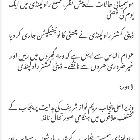
‏موسمیاتی حالات کے پیش نظر، ضلع راولپنڈی میں ایک
یوم کی چھٹی
‏ڈپٹی کمشنر راولپنڈی نے چھٹی کا نوٹیفیکیشن جاری کر دیا
‏عوام الناس سے اپیل ہے کہ وہ4 گھروں میں رہیں اور
غیر ضروری گھروں سے نا نکلے۔ ڈپٹی کمشنر راولپنڈی
لاہور:
وزیراعلی پنجاب مریم نواز شریف کی ہدایت پر پنجاب کے
مختلف علاقوں میں ہنگامی صورتحال نافذ
راولپنڈی سمیت پنجاب کے شدید بارشوں، سیلاب اور