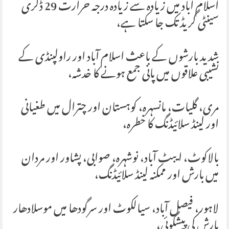
اسلام آباد میں زیادہ سے زیادہ درجہ حرارت 29 ڈگری
سینٹی گریڈ تک جا سکتا ہے،
شدید بارشوں کے باعث اسلام آباد اور راولپنڈی کے
نشیبی علاقوں میں پانی جمع ہونے کا خدشہ،
مری، گلیات، مانسہرہ، کوہستان اور چترال میں طغیانی
اور لینڈ سلائیڈنگ کا خطرہ،
بالاکوٹ، ایبٹ آباد، نوشہرہ، صوابی، پشاور اور مردان
میں بارش اور ممکنہ لینڈ سلائیڈنگ،
لاہور، فیصل آباد، سیالکوٹ اور سرگودھا میں موسلادھار
بارش کی پیشگوئی،