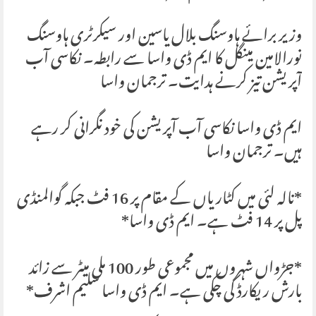
وزیر برائے ہاوسنگ بلال یاسین اور سیکرٹری ہاوسنگ
نورالامین مینگل کا ایم ڈی واسا سے رابطہ۔ نکاسی آب
آپریشن تیز کرنے ہدایت۔ ترجمان واسا
ایم ڈی واسا نکاسی آب آپریشن کی خود نگرانی کر رہے
ہیں۔ ترجمان واسا
*نالہ لئی میں کٹاریاں کے مقام پر 16 فٹ جبکہ گوالمنڈی
پل پر 14 فٹ ہے۔ ایم ڈی واسا*
*جڑواں شہروں میں مجموعی طور 100 ملی میٹر سے زائد
بارش ریکارڈ کی چکی ہے۔ ایم ڈی واسا سلیم اشرف*