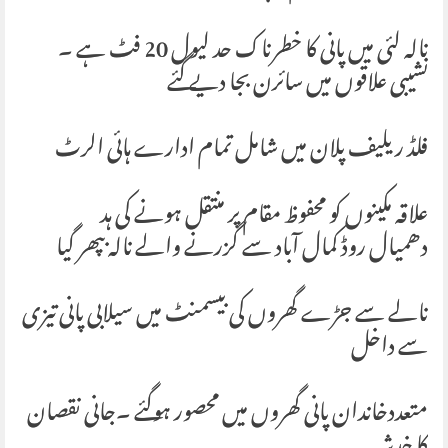
نالہ لئی میں پانی کا خطرناک حد لیول 20 فٹ ہے ۔
نشیبی علاقوں میں سائرن بجا دیے گئے
فلڈ ریلیف پلان میں شامل تمام ادارے ہائی الرٹ
علاقہ مکینوں کو محفوظ مقام پر منتقل ہونے کی ہد
دھمیال روڈ کمال آباد سے گزرنے والے نالہ بپھر گیا
نالے سے جڑے گھروں کی بیسمنٹ میں سیلابی پانی تیزی
سے داخل
متعددخاندان پانی گھروں میں محصور ہوگئے ۔جانی نقصان