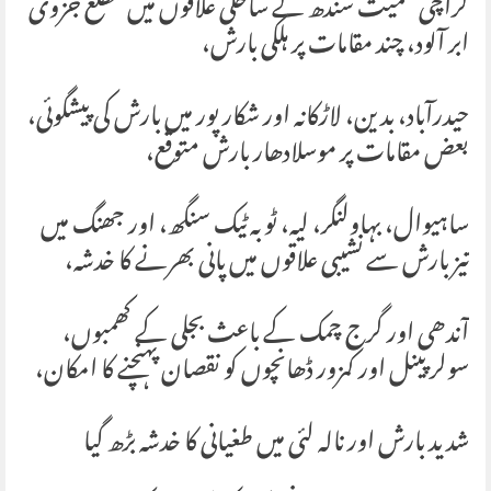
کراچی سمیت سندھ کے ساحلی علاقوں میں مطلع جزوی
ابر آلود، چند مقامات پر ہلکی بارش،
حیدرآباد، بدین، لاڑکانہ اور شکارپور میں بارش کی پیشگوئی،
بعض مقامات پر موسلادھار بارش متوقع،
ساہیوال، بہاولنگر، لیہ، ٹوبہ ٹیک سنگھ، اور جھنگ میں
تیز بارش سے نشیبی علاقوں میں پانی بھرنے کا خدشہ،
آندھی اور گرج چمک کے باعث بجلی کے کھمبوں،
سولر پینل اور کمزور ڈھانچوں کو نقصان پہنچنے کا امکان،
شدید بارش اور نالہ لئی میں طغیانی کا خدشہ بڑھ گیا