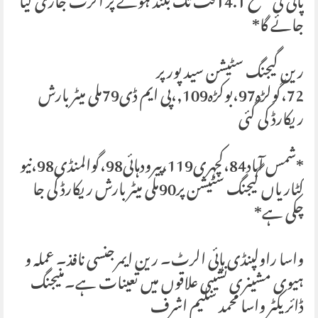
پانی کی سطح 14.1فٹ تک بلند ہونے پر الرٹ جاری کیا
جائے گا*
رین گیجنگ سٹیشن سید پور پر
72،گولڑہ97،بوکڑہ109,،پی ایم ڈی79ملی میٹر بارش
ریکارڈ کی گئی
*شمس آباد84،کچہری119،پیرودہائی98،گوالمنڈی98،نیو
کٹاریاں گیجنگ سٹیشن پر90ملی میٹر بارش ریکارڈ کی جا
چکی ہے*
واسا راولپنڈی ہائی الرٹ۔ رین ایمرجنسی نافذ۔ عملہ و
ہیوی مشینری نشیبی علاقوں میں تعینات ہے۔منیجنگ
ڈائریکٹر واسا محمد سلیم اشرف