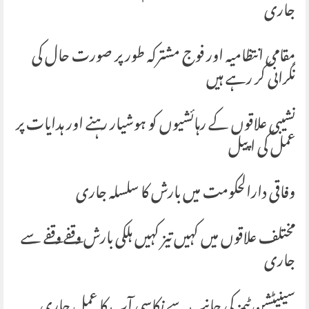
جاری
مقامی انتظامیہ اور فوج مشترکہ طور پر صورت حال کی
نگرانی کر رہے ہیں
نشیبی علاقوں کے رہائشیوں کو ہوشیار رہنے اور ہدایات پر
عمل کی اپیل
وفاقی دارالحکومت میں بارش کا سلسلہ جاری
مختلف علاقوں میں کہیں تیز کہیں ہلکی بارش وقفے وقفے سے
جاری
سینیٹشن ٹیمز کی جانب سے نکاسی آب کا عمل جاری