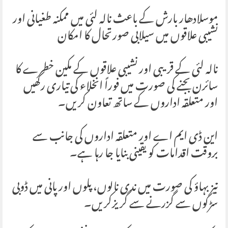
موسلادھار بارش کے باعث نالہ لئی میں ممکنہ طغیانی اور
نشیبی علاقوں میں سیلابی صورتحال کا امکان
نالہ لئی کے قریبی اور نشیبی علاقوں کے مکین خطرے کا
سائرن بجنے کی صورت میں فوراً انخلاء کی تیاری رکھیں
اور متعلقہ اداروں کے ساتھ تعاون کریں۔
این ڈی ایم اے اور متعلقہ اداروں کی جانب سے
بروقت اقدامات کو یقینی بنایا جا رہا ہے۔
تیز بہاؤ کی صورت میں ندی نالوں، پلوں اور پانی میں ڈوبی
سڑکوں سے گزرنے سے گریزکریں۔