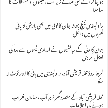
نیو چاکرا کے کئی علاقے زیرِ آب، مکینوں کو مشکلات کا
سامنا
راولپنڈی ٹینچ بھاٹہ جان کالونی میں بھی بارش کا پانی
گھروں میں داخل
جان کالونی کے رہائشیوں نے امدادی ٹیموں سے مدد کی
اپیل کر دی
گرجا روڈ محلہ قریشی آباد، راولپنڈی میں پانی کا زور ٹوٹ نہ
سکا
محلہ قریشی آباد کے متعدد گھر زیرِ آب، سامان خراب
ہونے کی اطلاعات