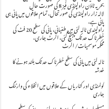
بحریہ ٹاؤن راولپنڈی فیز 8 کی صورت حال
لالہ زار راولپنڈی کی صورتحال، تمام علاقوں میں پانی ہی
پانی ہے،
راولپندی نالہ لئی میں طغیانی، پانی کی سطح 20 فٹ کی
خطرناک حد تک پہنچ گئی، الرٹ جاری،
محکمہ موسمیات/ الرٹ
نالہ لئی میں پانی کی سطح خطرناک حد تک بلند ہونے کا
خدشہ
گولمنڈی اور کٹاریاں کے علاقوں میں انخلاء کی وارننگ
جاری