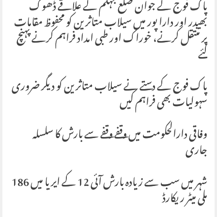
پاک فوج کے جوان ضلع جہلم کے علاقے ڈھوک
بھیدر اور دارا پور میں سیلاب متاثرین کو محفوظ مقامات
پر منتقل کرنے، خوراک اور طبی امداد فراہم کرنے پہنچ
گئے
پاک فوج کے دستے نے سیلاب متاثرین کو دیگر ضروری
سہولیات بھی فراہم کیں
وفاقی دارالحکومت میں وقفے وقفے سے بارش کا سلسلہ
جاری
شہر میں سب سے زیادہ بارش آئی 12 کے ایریا میں 186
ملی میٹر ریکارڈ