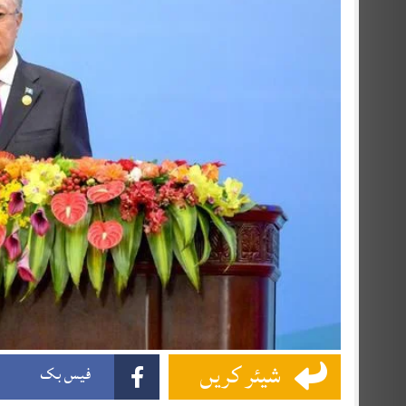
شیئر کریں
فیس بک