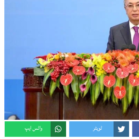
ٹویٹر
واٹس ایپ