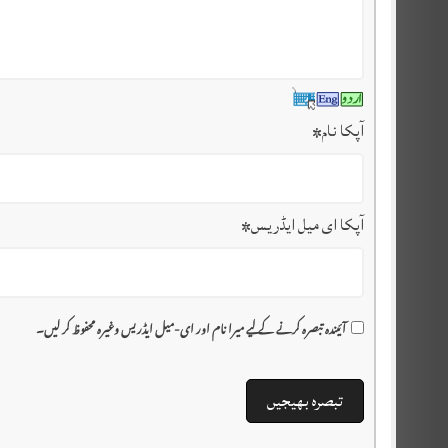
آپکا نام
*
آپکا ای میل ایڈریس
*
آئیندہ تبصرہ کرنے کے لیے میرا نام اور ای-میل ایڈریس وغیرہ محفوظ کر لیں۔