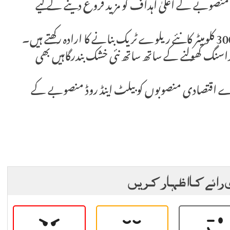
ڈ منصوبے کے اعلیٰ اہداف کو مزید فروغ دینے کے لیے
توکایف نے کہا کہ تین سالوں کے اندر، ہم 1ہزار300 کلومیٹر کانئے ریلوے ٹریک بنانے کا ارادہ رکھتے ہیں۔
سنگ کھولنے کے ساتھ ساتھ نئی خشک بندرگاہیں بھی
ڑے اقتصادی منصوبوں کو بیلٹ اینڈ روڈ منصوبے کے
 رائے کا اظہار کریں