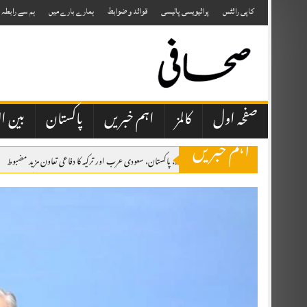
Skip
to
کاپی رائٹس
پرائیویسی پالیسی
قوائد و ضوابط
ہمارے بارے میں
ہم سے رابطہ
content
صفحہ اول
کالمز
اہم خبریں
پاکستان
بین ال
اہم خبریں
مکہ مشترکہ دفاعی معاہدہ، پاکستان، سعودی عرب اور ترکیہ کا دفاعی تعاون مزید مضبوط
سکھ طالب علم نے اسلامیات میں 98 اور ترجمہ قرآن میں 49 نمبر حاصل کرلیے 2026 کے نتائج کے مطابق مسلمان گھرانوں سے تعلق رکھنے والے تقریباً 10 ہزار طلبہ اسلامیات کے مضمون میں فیل ہوئے ہیں۔
بہارہ کہو میں 21 سالہ لڑکی مبینہ طور پر اغوا، 20 سے 25 افراد پر تشدد کا الزام