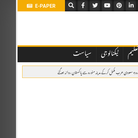
E-PAPER
علیم
ٹیکنالوجی
سیاست
ہءِ سعودی عرب مکمل کرکے مدینہ منورہ سے پاکستان روانہ ہو گئے