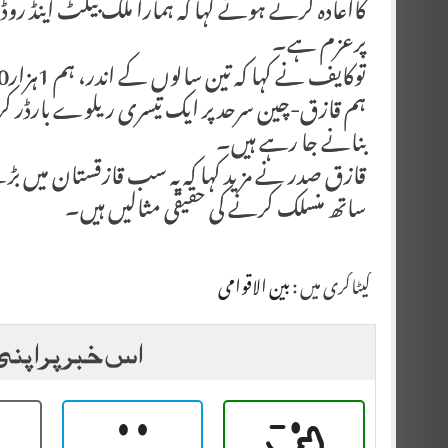
کااعادہ کرتے ہوئے کہا کہ ہمارا ملک بیلٹ اینڈ رو
پرعزم ہے۔
ہم قازق-چین سرحد پر ایک تیسری ریلوے بارڈر کرا
بنانے جا رہے ہیں۔
قازق صدر نے مزید کہا کہ یہ سب قازقستان میں ب
ساتھ منسلک کرنے کی حقیقی مثالیں ہیں۔
کیٹاگری میں :
بین الاقوامی
اس خبر پر اپنی