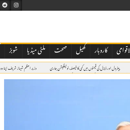
اقوامی
کاروبار
کھیل
صحت
ملٹی میڈیا
شوبز
ت
پیٹرول اور ڈیزل کی قیمتوں میں کمی کا فیصلہ، نوٹیفکیشن جاری
وزیر اعظم شہباز شریف اپنا دور