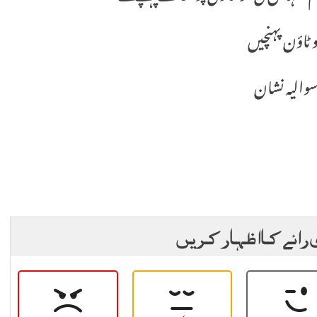
 ٹاؤن پہنچیں
والیہ نشان
 رائے کا اظہار کریں