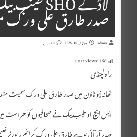
صدر طارق علی ورک متع
جولائی 10, 2025
admin
0 تبصرے
Post Views:
166
راولپنڈی
تھانہ نیو ٹاؤن میں صدر طارق علی ورک سمیت متعدد
ایس ایچ او طیب بیگ نے صحافیوں کو حراست میں
صدر آر آئی یو جے طارق علی ورک کرائم رپورٹر نعیم