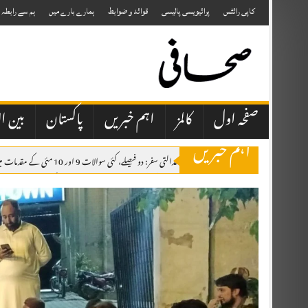
Skip
to
کاپی رائٹس
پرائیویسی پالیسی
قوائد و ضوابط
ہمارے بارے میں
ہم سے رابطہ
content
صفحہ اول
کالمز
اہم خبریں
پاکستان
بین ال
اہم خبریں
جسٹس مسرت ہلالی کا عدالتی سفر: دو فیصلے، کئی سوالات 9 اور 10 مئی کے مقدمات میں ملٹری کورٹس کی بحالی کی اجازت دی، تاہم حکومت کو پابند کیا کہ ملٹری کورٹس سے سزا پانے والے افراد کو 45 دن کے اندر ہائی کورٹ میں آزادانہ اپیل کا حق دیا جائے۔
راجہ فاروق حیدر کی چناری، چکوٹھی آمد، شاندار استقبال، اظہارِ تشکر ریلی
ال
پیٹرول اور ڈیزل کی قیمتوں میں کمی کا فیصلہ، نوٹیفکیشن جاری