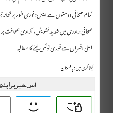
تمام صحافی دوستوں سے اپیل: فوری طور پر تھانہ نیو
صحافی برادری میں شدید تشویش، آزادی صحافت پر س
اعلیٰ افسران سے فوری نوٹس لینے کا مطالبہ
کیٹاگری میں :
پاکستان
اس خبر پر اپنی