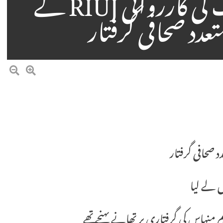
لاڈلے SHO طیب بیگ کی کارروائی RIUJ کے
دد صحافی گرفتار
 صحافی گرفتار
 لے لیا
 منہاس کی گرفتاری پر تھانے پہنچے تھے