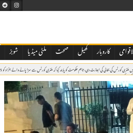
اقوامی
کاروبار
کھیل
صحت
ملٹی میڈیا
شوبز
ت
یکشن کمیشن نے شاہد خاقان عباسی کی جماعت عوام پاکستان کو ڈی لسٹ کردیا
مکہ مشترکہ دفاعی مع