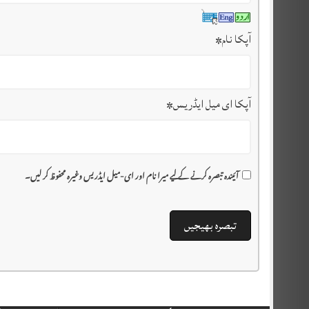
آپکا نام
*
آپکا ای میل ایڈریس
*
آئیندہ تبصرہ کرنے کے لیے میرا نام اور ای-میل ایڈریس وغیرہ محفوظ کر لیں۔