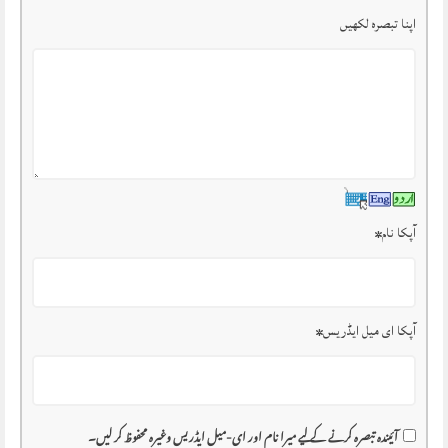
اپنا تبصرہ لکھیں
آپکا نام
*
آپکا ای میل ایڈریس
*
آئیندہ تبصرہ کرنے کے لیے میرا نام اور ای-میل ایڈریس وغیرہ محفوظ کر لیں۔