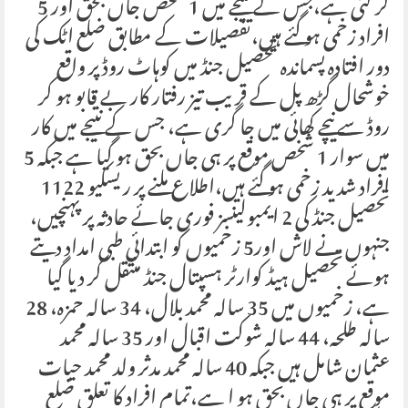
گر گئی ہے،جس کے نتیجے میں 1 شخص جاں بحق اور 5
افراد زخمی ہو گئے ہیں،تفصیلات کے مطابق ضلع اٹک کی
دور افتادہ پسماندہ تحصیل جنڈ میں کوہاٹ روڈ پر واقع
خوشحال گڑھ پل کے قریب تیز رفتار کار بے قابو ہو کر
روڈ سے نیچے کھائی میں جا گری ہے، جس کے نتیجے میں کار
میں سوار 1 شخص موقع پر ہی جاں بحق ہو گیا ہے جبکہ 5
افراد شدید زخمی ہو گئے ہیں،اطلاع ملنے پر ریسکیو 1122
تحصیل جنڈ کی 2 ایمبولینسز فوری جائے حادثہ پر پہنچیں،
جنہوں نے لاش اور5 زخمیوں کو ابتدائی طبی امداد دیتے
ہوئے تحصیل ہیڈ کوارٹر ہسپتال جنڈ منتقل کر دیا گیا
ہے، زخمیوں میں 35 سالہ محمد بلال، 34 سالہ حمزہ، 28
سالہ طلحہ، 44 سالہ شوکت اقبال اور 35 سالہ محمد
عثمان شامل ہیں جبکہ 40 سالہ محمد مدثر ولد محمد حیات
موقع پر ہی جاں بحق ہو ا ہے،تمام افراد کا تعلق ضلع