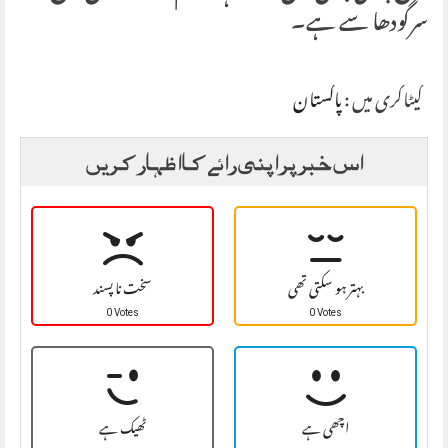
سرگودھا سے ہے۔
کیٹاگری میں :
پاکستان
اس خبر پر اپنی رائے کا اظہار کریں
بہتر ہو سکتی تھی
سخت نا پسند
0 Votes
0 Votes
اچھی ہے
ٹھیک ہے