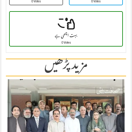
0 Votes
0 Votes
بہت اچھی ہے
0 Votes
مزید پڑھیں