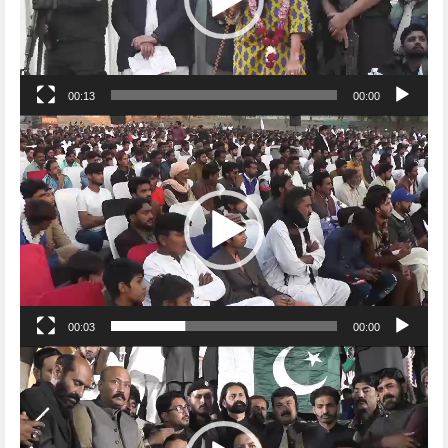
00:13
00:00
Video
Player
00:03
00:00
Video
Player