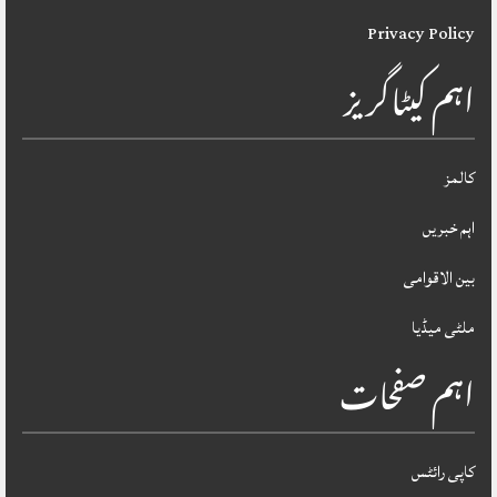
Privacy Policy
اہم کیٹاگریز
کالمز
اہم خبریں
بین الاقوامی
ملٹی میڈیا
اہم صفحات
کاپی رائٹس