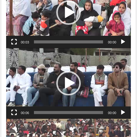
00:03
00:00
Video
Player
00:06
00:00
Video
Player