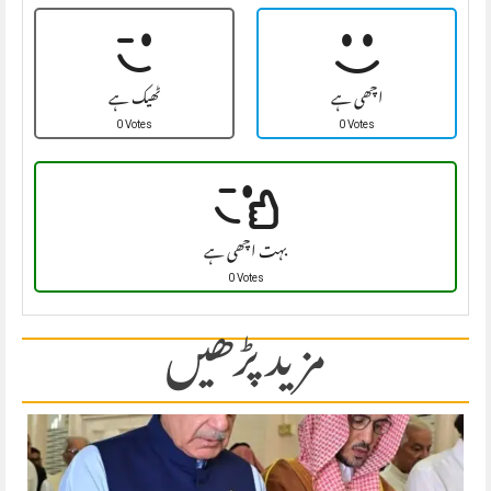
اچھی ہے
ٹھیک ہے
0 Votes
0 Votes
بہت اچھی ہے
0 Votes
مزید پڑھیں