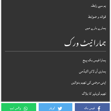
ہم سے رابطہ
قوائد و ضوابط
ہمارے بارے میں
ہمارا نیٹ ورک
ہمارا فیس بک پیج
ہماری آن لائن اکیڈمی
اپنی مرضی کی تھیم بنوائیں
تھیم ڈویلپر کا بلاگ
فیس بک
ٹویٹر
واٹس ایپ
Theme Designed & Developed By
STYLOTHEMES