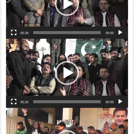
00:28
00:00
Video
Player
00:26
00:00
Video
Player