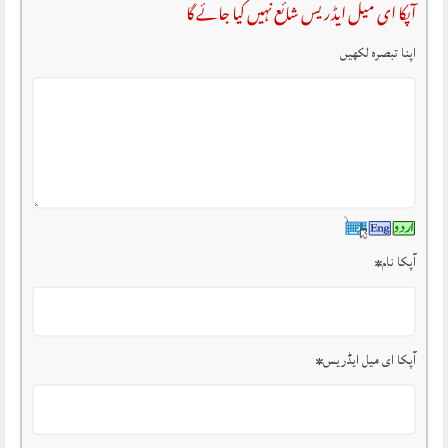
آپکا ای میل ایڈریس شائع نہیں کیا جائے گا
اپنا تبصرہ لکھیں
آپکا نام
*
آپکا ای میل ایڈریس
*