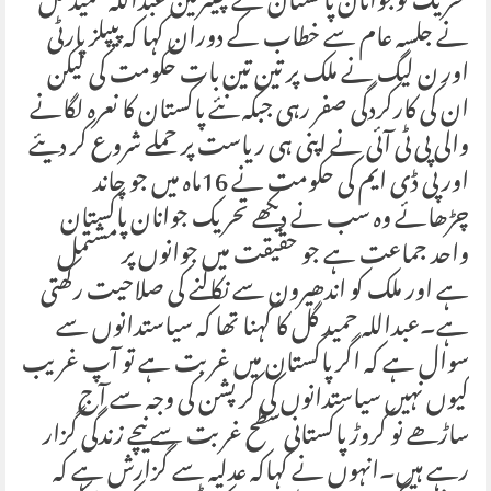
تحریک نوجوانان پاکستان کے چیئرمین عبداللہ حمید گل
نے جلسہ عام سے خطاب کے دوران کہا کہ پیپلز پارٹی
اور ن لیگ نے ملک پر تین تین بات حکومت کی لیکن
ان کی کارکردگی صفر رہی جبکہ نئے پاکستان کا نعرہ لگانے
والی پی ٹی آئی نے اپنی ہی ریاست پر حملے شروع کر دیئے
اورپی ڈی ایم کی حکومت نے 16ماہ میں جو چاند
چڑھائے وہ سب نے دیکھے تحریک جوانان پاکستان
واحد جماعت ہے جو حقیقت میں جوانوں پر مشتمل
ہے اور ملک کو اندھیرون سے نکالنے کی صلاحیت رکھتی
ہے۔عبداللہ حمید گل کا کہنا تھا کہ سیاستدانوں سے
سوال ہے کہ اگر پاکستان میں غربت ہے تو آپ غریب
کیوں نہیں سیاستدانوں کی کرپشن کی وجہ سے آج
ساڑھے نو کروڑ پاکستانی سطح غربت سے نیچے زندگی گزار
رہے ہیں۔انہوں نے کہاکہ عدلیہ سے گزارش ہے کہ