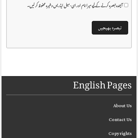
آئیندہ تبصرہ کرنے کے لیے میرا نام اور ای-میل ایڈریس وغیرہ محفوظ کر لیں۔
English Pages
About Us
Contact Us
Copyrights