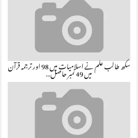
سکھ طالب علم نے اسلامیات میں 98 اور ترجمہ قرآن
میں 49 نمبر حاصل…