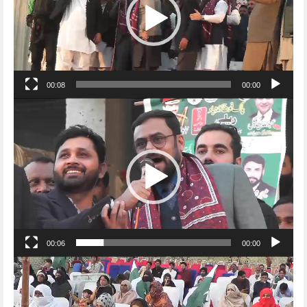
00:08
00:00
Video
Player
00:06
00:00
Video
Player