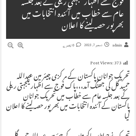
فوج سے اظہار یکجہتی ریلی کے بعد جلسہ
عام سے خطاب میں آئندہ انتخابات میں
بھر پور حصہ لینے کا اعلان
دسمبر 7, 2023
admin
0 تبصرے
Post Views:
373
تحریک جوانان پاکستان کے مر کزی چیئر مین عبداللہ
حمید گل کی جھنگ آمد،،،پاک فوج سے اظہار یکجہتی ریلی
کے بعد جلسہ عام سے خطاب میں تحریک جوانان
پاکستان کے آئندہ انتخابات میں بھر پور حصہ لینے کا اعلان
کیا