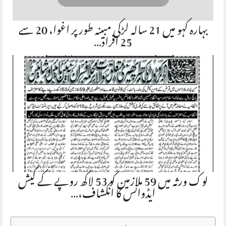
بہارہ کہو میں 21 سالہ لڑکی مبینہ طور پر اغوا، 20 سے
25 افراد…
لوک ورثہ میں 59 ملازمین کو 53 لاکھ روپے کے کیش
ایڈوانس کا انکشاف،…