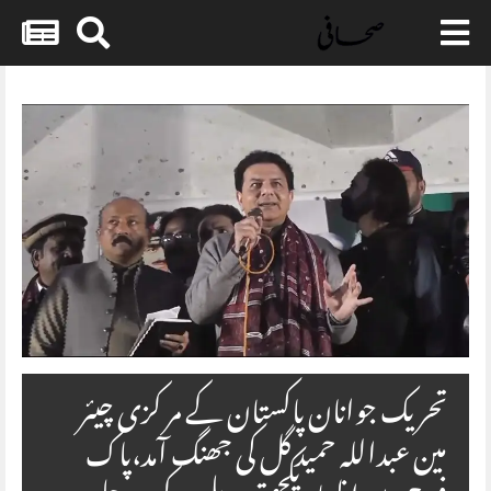
Skip
to
content
تحریک جوانان پاکستان کے مر کزی چیئر
مین عبداللہ حمید گل کی جھنگ آمد،پاک