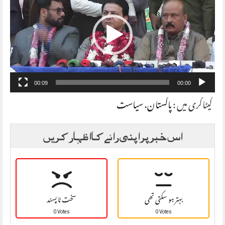
00:09
00:00
کیٹاگری میں :
پاکستان
،
سیاست
اس خبر پر اپنی رائے کا اظہار کریں
بہتر ہو سکتی تھی
سخت نا پسند
0 Votes
0 Votes