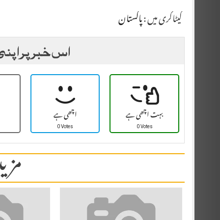
کیٹاگری میں :
پاکستان
اس خبر پر اپنی
بہت اچھی ہے
اچھی ہے
0 Votes
0 Votes
مزید