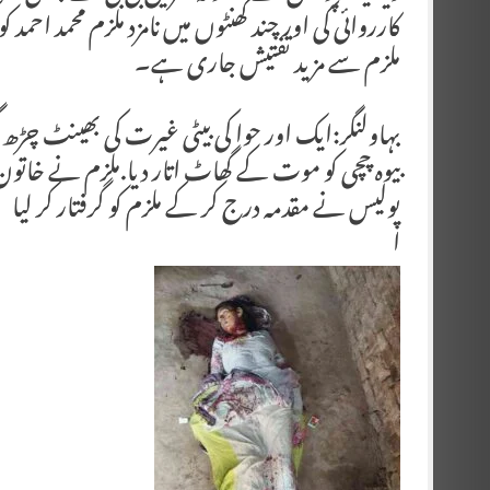
کارروائی کی اور چند گھنٹوں میں نامزد ملزم محمد احمد
ملزم سے مزید تفتیش جاری ہے۔
بہاولنگر:ایک اور حوا کی بیٹی غیرت کی بھینٹ چڑھ گ
بیوہ چچی کو موت کے گھاٹ اتار دیا.ملزم نے خاتون 
پولیس نے مقدمہ درج کر کے ملزم کو گرفتار کر لیا
ا