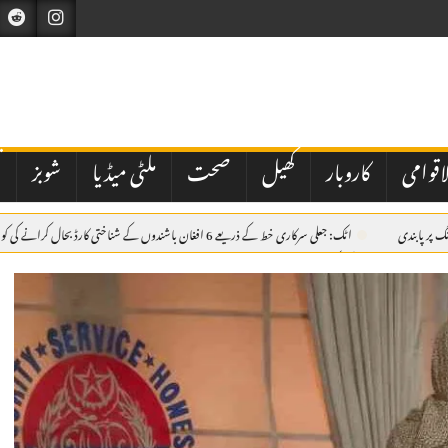
اقوامی
کاروبار
کھیل
صحت
ملٹی میڈیا
شوبز
ت
اٹک: جعلی سرکاری خط کے ذریعے 6 افغان باشندوں کے شناختی کارڈ بحال کرانے کی کوشش ناکام، مقدمہ درج
سے بھرے ڈمپر کی ٹکر، 38 سالہ موٹرسائیکل سوار جاں بحق