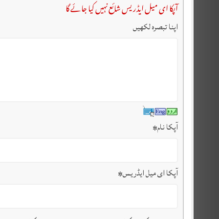
آپکا ای میل ایڈریس شائع نہیں کیا جائے گا
اپنا تبصرہ لکھیں
آپکا نام
*
آپکا ای میل ایڈریس
*