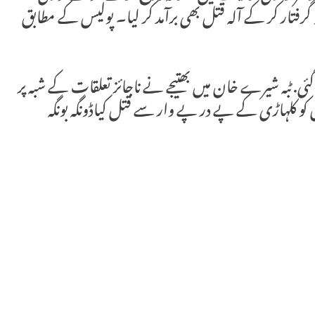
 کو گرفتار کر کے آلہ قتل بھی برآمد کر لیا۔ پولیس کے مطابق
ئی. ٹبہ شیرے خان میں بھتیجے نے ناجائز تعلقات کے شبہ پر
کو کلہاڑی کے پے در پے وار سے قتل کیاڈونگہ بونگہ