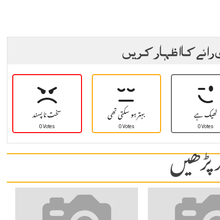
 رائے کا اظہار کریں
ٹھیک ہے
بہتر ہو سکتی تھی
سخت نا پسند
0 Votes
0 Votes
0 Votes
 پڑھیں