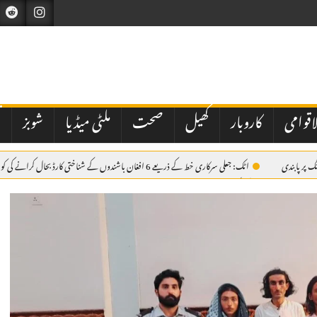
اقوامی
کاروبار
کھیل
صحت
ملٹی میڈیا
شوبز
ت
اٹک: جعلی سرکاری خط کے ذریعے 6 افغان باشندوں کے شناختی کارڈ بحال کرانے کی کوشش ناکام، مقدمہ درج
سے بھرے ڈمپر کی ٹکر، 38 سالہ موٹرسائیکل سوار جاں بحق