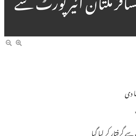
ش ناکام بنا دی 3 مسافر ملتان ائیرپورٹ سے