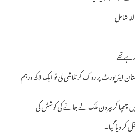
للہ شامل
ن ایئرپورٹ پر روک کر تلاشی لی تو ایک لاکھ درہم
یں چھپا کر بیرون ملک لے جانے کی کوشش کی
قل کر دیا گیا۔