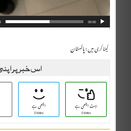
4
00:00
²
کیٹاگری میں :
پاکستان
اس خبر پر اپنی
بہت اچھی ہے
اچھی ہے
0 Votes
0 Votes