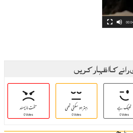
00:0
 رائے کا اظہار کریں
ٹھیک ہے
بہتر ہو سکتی تھی
سخت نا پسند
0 Votes
0 Votes
0 Votes