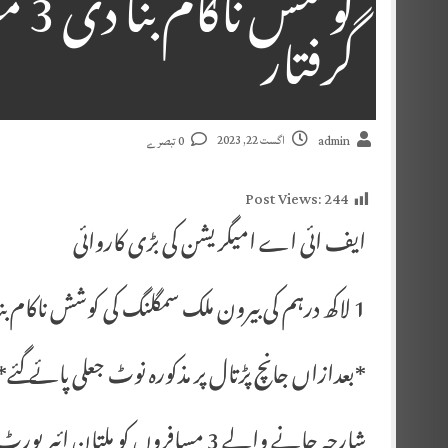
کوش
گرفتار
اگست 22, 2023
admin
0 تبصرے
Post Views:
244
ایف ائی اے امیگریشن کی بڑی کاروائی
1 لاکھ درہم کی بیرون ملک سمگلنگ کی کوشش ناکام بنا دی
*بعدازاں جانچ پڑتال پر مذکورہ نوٹ جعلی پائے گئے*
شارجہ جانے والے 3 مسافروں کو ملتان ائیرپورٹ سے گرفتار کر لیا گیا