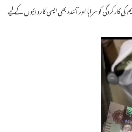
ی کارکردگی کو سراہا اور آئندہ بھی ایسی کاروائیوں کے لیے