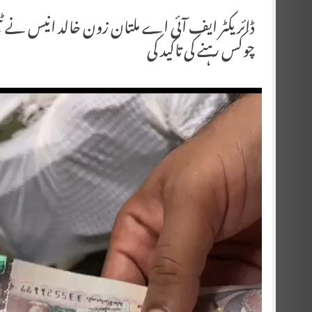
ڈائریکٹر ایف آئی اے ملتان زون خالد انیس نے ٹیم ک
چوکس رہنے کی تاکید کی
Video
Player