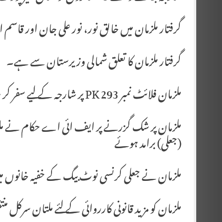
گرفتار ملزمان میں خالق نور، نور علی جان اور قاسم ا
گرفتار ملزمان کا تعلق شمالی وزیرستان سے ہے۔
ملزمان فلائٹ نمبر 293 PK پر شارجہ کے لیے سفر کر رہے تھے
ملزمان پر شک گزرنے پر ایف ائی اے حکام نے ملتا
(جعلی) برامد ہوئے
ملزمان نے جعلی کرنسی نوٹ بیگ کے خفیہ خانوں م
ملزمان کو مزید قانونی کارروائی کے لئے ملتان سرکل منت