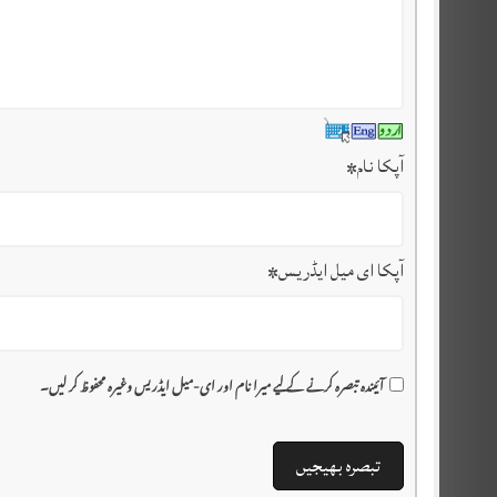
آپکا نام
*
آپکا ای میل ایڈریس
*
آئیندہ تبصرہ کرنے کے لیے میرا نام اور ای-میل ایڈریس وغیرہ محفوظ کر لیں۔