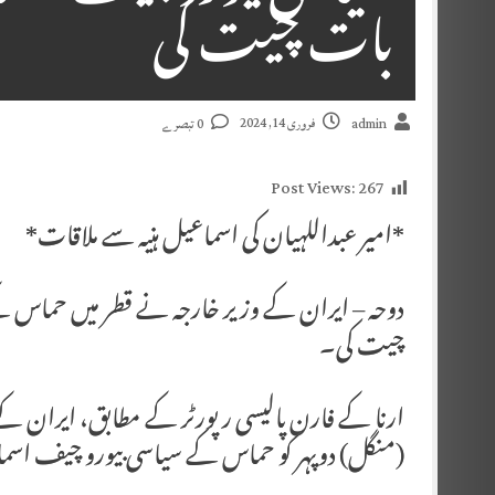
بات چیت کی
فروری 14, 2024
admin
0 تبصرے
Post Views:
267
*امیر عبداللہیان کی اسماعیل ہنیہ سے ملاقات*
دوحہ – ایران کے وزیر خارجہ نے قطر میں حماس ک
چیت کی۔
ارنا کے فارن پالیسی رپورٹر کے مطابق، ایران کے 
(منگل) دوپہر کو حماس کے سیاسی بیورو چیف اسما