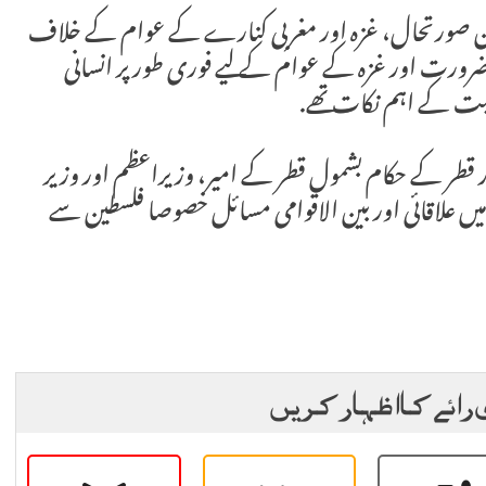
 ترین صورتحال، غزہ اور مغربی کنارے کے عوام کے خلاف
ضرورت اور غزہ کے عوام کے لیے فوری طور پر انسانی
یت کے اہم نکات تھے.
ر قطر کے حکام بشمول قطر کے امیر، وزیراعظم اور وزیر
 میں علاقائی اور بین الاقوامی مسائل خصوصا فلسطین سے
 رائے کا اظہار کریں