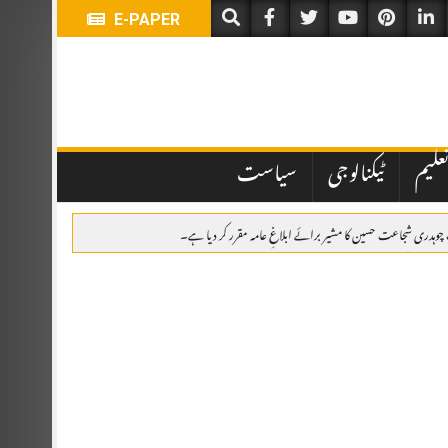
E-PAPER
علیم
ٹیکنالوجی
سیاست
یگ چوہدری شجاعت حسین کا مشیر برائے ابلاغِ عامہ مقرر کر دیا ہے۔
امی، پھولوں کی چادریں، قرآن خوانی اور خصوصی تقریب