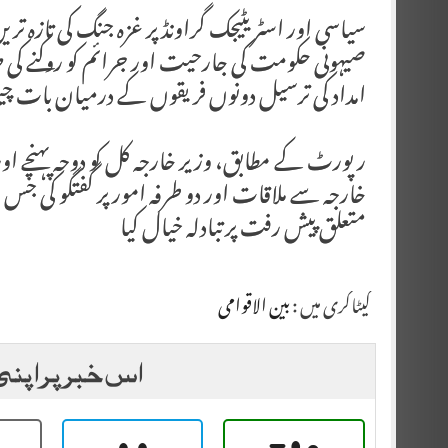
سیاسی اور اسٹریٹیجک گراونڈ پر غزہ جنگ کی تازہ
صیہونی حکومت کی جارحیت اور جرائم کو روکنے کی 
امداد کی ترسیل دونوں فریقوں کے درمیان بات چ
رپورٹ کے مطابق، وزیر خارجہ کل کو دوحہ پہنچے او
خارجہ سے ملاقات اور دو طرفہ امور پر گفتگو کی جس
متعلق پیش رفت پر تبادلہ خیال کیا
کیٹاگری میں :
بین الاقوامی
اس خبر پر اپنی