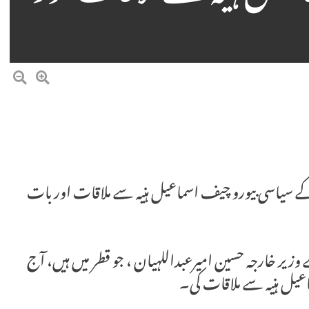
ے سیاسی بیورو چیف اسماعیل ہنیہ سے ملاقات اور بات
وزیر خارجہ حسین امیرعبداللہیان ، جو قطر میں ہیں، آج
عیل ہنیہ سے ملاقات کی۔