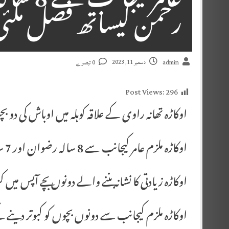
رحمن کیساتھ فصل مکئی 
دسمبر 11, 2023
admin
0 تبصرے
Post Views:
296
اوکاڑہ تھانہ راوی کے علاقہ کوہلہ میں اوباش کی دو 
اوکاڑہ ملزم عامر کیجانب سے 8 سالہ رضوان اور 7 سالہ رحمن کیساتھ فصل مکئی میں زبردستی زیادتی۔
اوکاڑہ زیادتی کا نشانہ بننے والے دونوں بچے آپس میں
اوکاڑہ ملزم کیجانب سے دونوں بچوں کو کبوتر دینے ک