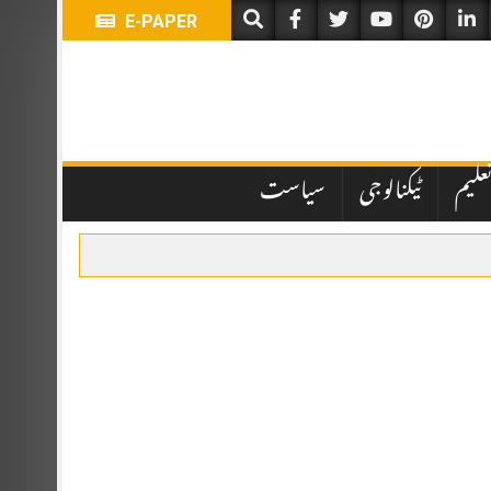
E-PAPER
علیم
ٹیکنالوجی
سیاست
ہباز شریف اور ترک صدر رجب طیب اردوان نے شرکت کی۔