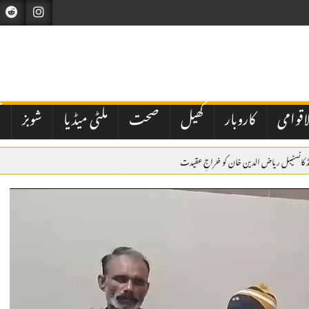
اقوامی
کاروبار
کھیل
صحت
ملٹی میڈیا
شوبز
ت
 کانسٹیبل ریاض الدین خان کو خراجِ عقیدت
 گھبرا کر بھارت نے اسرائیل سے بھی دفاعی تعاون بڑھانے کی درخواست کی ہے
میں ولی عہد و وزیراعظم شہزادہ محمد بن سلمان کی میزبانی میں ہونے والے سربراہی اجلاس میں وزیراعظم ش