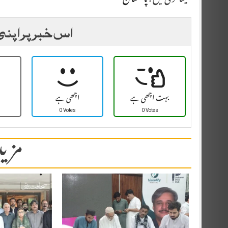
اس خبر پر اپنی
بہت اچھی ہے
اچھی ہے
0 Votes
0 Votes
مزید