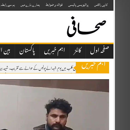
Skip
to
کاپی رائٹس
پرائیویسی پالیسی
قوائد و ضوابط
ہمارے بارے میں
ہم سے رابطہ
content
صفحہ اول
کالمز
اہم خبریں
پاکستان
بین ال
اہم خبریں
پشاور پریس کلب میں یومِ شہدائے پولیس کے حوالے سے تقریب، شہید ہیڈ
مکہ مشترکہ دفاعی معاہدہ: پاکستان، سعودی عرب اور ترکی کا تاریخی دفاعی اتحاد قائم
پاکستان، سعودی عرب اور ترکی کے درمیان تاریخی مشترکہ دفاعی معاہدہ مکہ مکرمہ 
صحافتی تنظیمیں خود فیک نیوز اور پروپیگنڈا کرنے والوں کا احتساب کریں، عظمیٰ بخاری