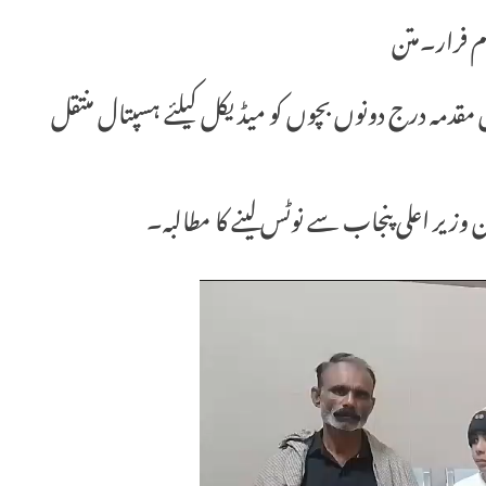
لزم فرار۔متن
ں مقدمہ درج دونوں بچوں کو میڈیکل کیلئے ہسپتال منتقل
ان وزیر اعلی پنجاب سے نوٹس لینے کا مطالبہ۔