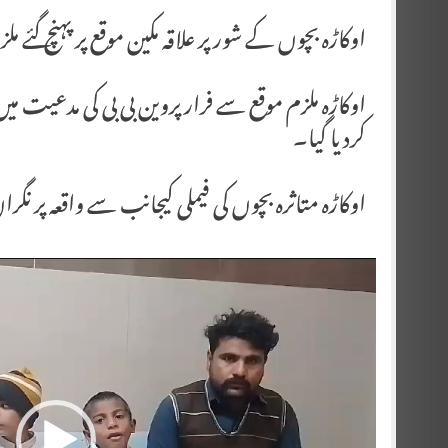
اوکاڑہ بچوں کے شور پر علاقہ مکین موقع پر پہنچ گئے م
اوکاڑہ ملزم موقع سے فرار پروین بی بی کی مدعیت می
کردیا گیا۔
اوکاڑہ متاثرہ بچوں کی فیملی کیجانب سے واقعہ پر نگر
Video
Player