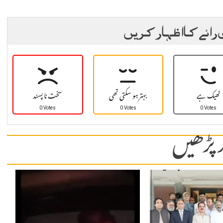
 رائے کا اظہار کریں
ٹھیک ہے
بہتر ہو سکتی تھی
سخت نا پسند
0 Votes
0 Votes
0 Votes
 پڑھیں