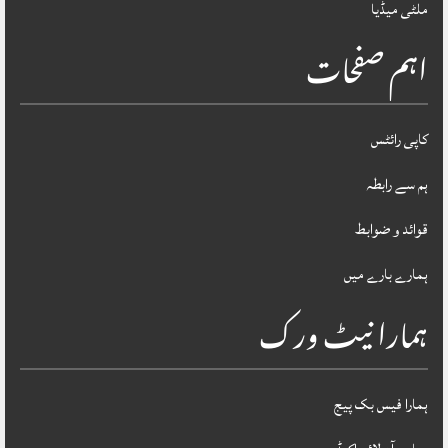
ملٹی میڈیا
اہم صفحات
کاپی رائٹس
ہم سے رابطہ
قوائد و ضوابط
ہمارے بارے میں
ہمارا نیٹ ورک
ہمارا فیس بک پیج