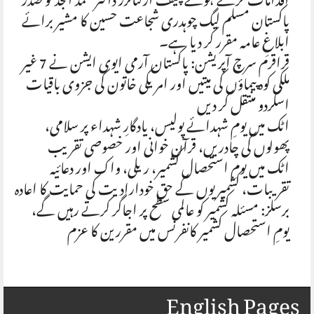
اقدامات کرتے ہوئے چیف آرگنائزر ڈاکٹر محمد امجد کو صدر
پاکستان مسلم لیگ چوہدری شجاعت حسین کا مشیر برائے
ابلاغِ عامہ مقرر کر دیا ہے۔
قراقرم سرچ آپریشن: پاکستان آرمی ایوی ایشن نے 7 غیر
ملکی کوہ پیماؤں کی میتیں اور امریکی خاتون کی جزوی باقیات
اسکردو منتقل کر دیں
اٹک میں یومِ شہدائے پولیس، یادگارِ شہداء پر سلامی،
پھولوں کی چادریں، قرآن خوانی اور خصوصی تقریب
اٹک میں یومِ استحصال کشمیر، ریلی، واک اور دعائیہ
تقریبات، کشمیریوں کے حقِ خودارادیت کی حمایت کا اعادہ
برسلز: مسئلہ کشمیر کو عالمی سطح پر اجاگر کرتے رہیں گے،
یومِ استحصال کشمیر کانفرنس میں مقررین کا عزم
English Pages