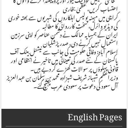
صحافتی تنظیمیں خود فیک نیوز اور پروپیگنڈا کرنے والوں کا
احتساب کریں، عظمیٰ بخاری
کراچی میں مبینہ پولیس اہلکاروں کی شہریوں سے بھتہ خوری
کی ویڈیو وائرل، سخت کارروائی کا مطالبہ
ایران کے ہمسایہ ممالک نے دشمن عناصر کو اپنی سرزمین
استعمال نہیں کرنے دی، صدر پزشکیان
اسلام آباد: وفاقی حکومت کی جانب سے نیشنل بینک آف
پاکستان کے نئے صدر کی تعیناتی میں تاخیر نے انتظامی اور
قانونی پہلوؤں پر سوالات کھڑے کر دیے ہیں۔
وزیراعظم شہباز شریف شہزادہ محمد بن سلمان بن عبدالعزیز
آل سعود کی دعوت پر سعودی عرب پہنچ گئے۔
English Pages