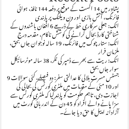
پشاور میں 14 اگست کے موقع پر دفعہ 144 نافذ، ہوائی
فائرنگ، آتش بازی اور ون ویلنگ پر پابندی
اٹک: جعلی سرکاری خط کے ذریعے 6 افغان باشندوں کے
شناختی کارڈ بحال کرانے کی کوشش ناکام، مقدمہ درج
اٹک: ستار چوک میں فائرنگ، 19 سالہ نوجوان جاں بحق،
ملزمان فرار
اٹک: ریت سے بھرے ڈمپر کی ٹکر، 38 سالہ موٹرسائیکل
سوار جاں بحق
جسٹس مسرت ہلالی کا عدالتی سفر: دو فیصلے، کئی سوالات 9
اور 10 مئی کے مقدمات میں ملٹری کورٹس کی بحالی کی
اجازت دی، تاہم حکومت کو پابند کیا کہ ملٹری کورٹس سے
سزا پانے والے افراد کو 45 دن کے اندر ہائی کورٹ میں
آزادانہ اپیل کا حق دیا جائے۔