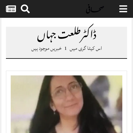
Skip
to
ڈاکٹرطلعت جہاں
content
اس کیٹا گری میں
1
خبریں موجود ہیں