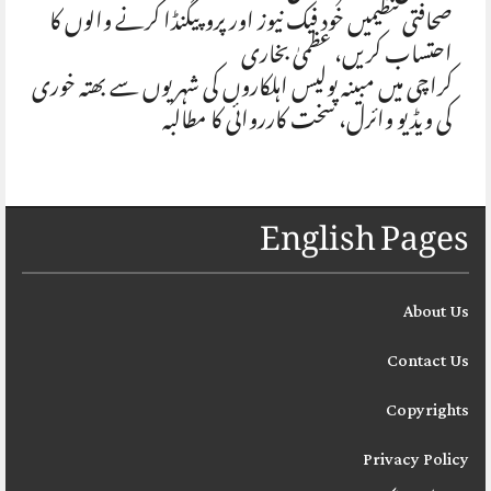
صحافتی تنظیمیں خود فیک نیوز اور پروپیگنڈا کرنے والوں کا
احتساب کریں، عظمیٰ بخاری
کراچی میں مبینہ پولیس اہلکاروں کی شہریوں سے بھتہ خوری
کی ویڈیو وائرل، سخت کارروائی کا مطالبہ
English Pages
About Us
Contact Us
Copyrights
Privacy Policy