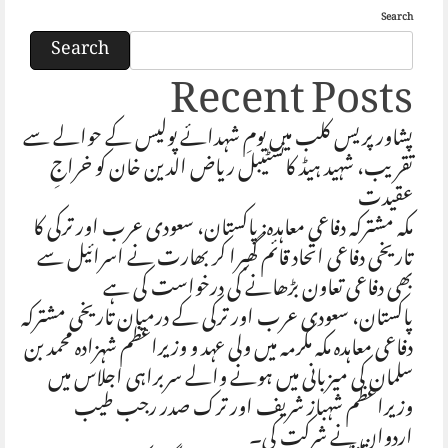
Search
Search
Recent Posts
پشاور پریس کلب میں یومِ شہدائے پولیس کے حوالے سے
تقریب، شہید ہیڈ کانسٹیبل ریاض الدین خان کو خراجِ
عقیدت
مکہ مشترکہ دفاعی معاہدہ: پاکستان، سعودی عرب اور ترکی کا
تاریخی دفاعی اتحاد قائم گھبرا کر بھارت نے اسرائیل سے
بھی دفاعی تعاون بڑھانے کی درخواست کی ہے
پاکستان، سعودی عرب اور ترکی کے درمیان تاریخی مشترکہ
دفاعی معاہدہ مکہ مکرمہ میں ولی عہد و وزیراعظم شہزادہ محمد بن
سلمان کی میزبانی میں ہونے والے سربراہی اجلاس میں
وزیراعظم شہباز شریف اور ترک صدر رجب طیب
اردوان نے شرکت کی۔