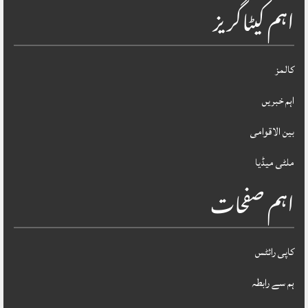
اہم کیٹاگریز
کالمز
اہم خبریں
بین الاقوامی
ملٹی میڈیا
اہم صفحات
کاپی رائٹس
ہم سے رابطہ