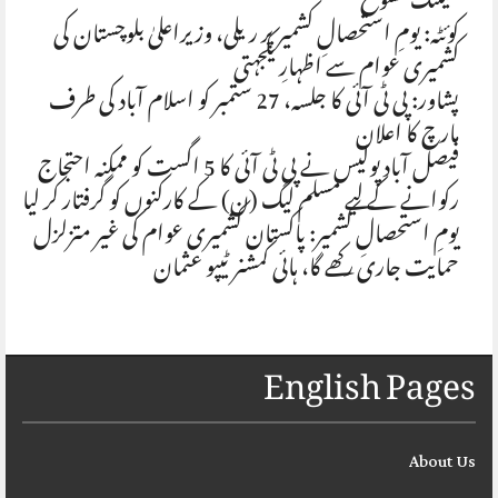
میٹنگ منسوخ
کوئٹہ: یومِ استحصالِ کشمیر پر ریلی، وزیراعلیٰ بلوچستان کی
کشمیری عوام سے اظہارِ یکجہتی
پشاور: پی ٹی آئی کا جلسہ، 27 ستمبر کو اسلام آباد کی طرف
مارچ کا اعلان
فیصل آباد پولیس نے پی ٹی آئی کا 5 اگست کو ممکنہ احتجاج
رکوانے کے لیے مسلم لیگ (ن) کے کارکنوں کو گرفتار کر لیا
یومِ استحصالِ کشمیر: پاکستان کشمیری عوام کی غیر متزلزل
حمایت جاری رکھے گا، ہائی کمشنر ٹیپو عثمان
English Pages
About Us