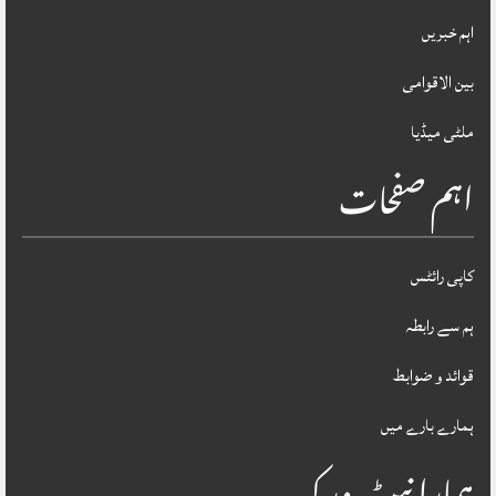
اہم خبریں
بین الاقوامی
ملٹی میڈیا
اہم صفحات
کاپی رائٹس
ہم سے رابطہ
قوائد و ضوابط
ہمارے بارے میں