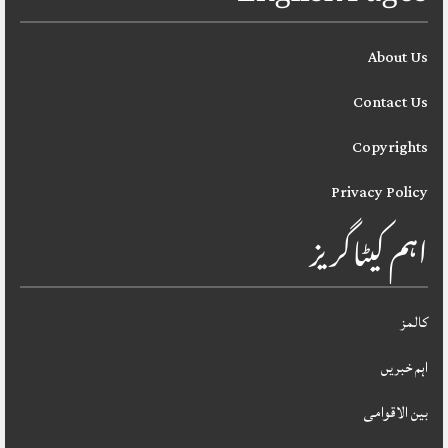
About Us
Contact Us
Copyrights
Privacy Policy
اہم کیٹاگریز
کالمز
اہم خبریں
بین الاقوامی