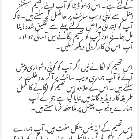
کے لئے ہے۔ اس ڈیمو ڈیٹا کو آپ اپنے تھیم سیٹنگز
پینل سے اپنی ویب سائٹ پر حاصل کر سکتے ہیں۔ تاکہ
آپ کو ابتدائی مراحل کے لئے پہلے سے تخلیق شدہ ڈیٹا
مل جائے اور آپ کو تھیم لگانے میں آسانی ہو اور
آپ اس کی کارکردگی دیکھ سکیں۔
اس تھیم کو لگانے مٰیں اگر آپ کو کوئی دشواری پیش
آئے تو آپ ہماری ویب سائٹ پر آ کر مدد طلب کر
سکتے ہیں۔ اس کے علاوہ اس تھیم کو لگانے کا مکمل
طریقہ کار ویڈیو گائڈ میں بتایا گیا ہے جو کے آپ
ہمارے یوٹیوب چینل پر ملاحظہ فرما سکتے ہیں۔
اس تھیم کے اپڈیٹس بلکل مفت ہیں، آپ ہمارے