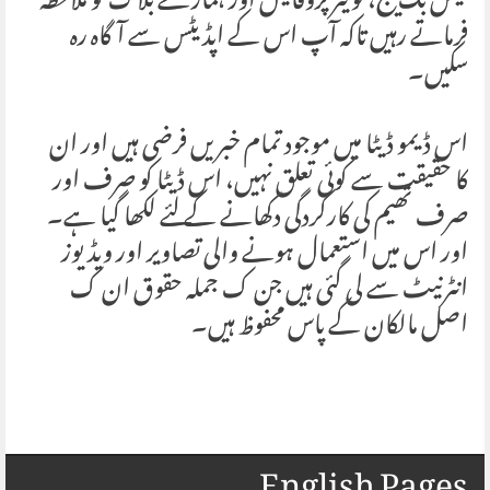
فیس بک پیج، ٹویٹر پروفائیل اور ہمارے بلاگ کو ملاحظہ
فرماتے رہیں تاکہ آپ اس کے اپڈیٹس سے آگاہ رہ
سکیں۔
اس ڈیمو ڈیٹا میں موجود تمام خبریں فرضی ہیں اور ان
کا حقیقت سے کوئی تعلق نہیں، اس ڈیٹا کو صرف اور
صرف تھیم کی کارکردگی دکھانے کے لئے لکھا گیا ہے۔
اور اس میں استعمال ہونے والی تصاویر اور ویڈیوز
انٹرنیٹ سے لی گئی ہیں جن ک جملہ حقوق ان ک
اصل مالکان کے پاس محفوظ ہیں۔