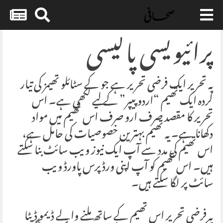
پرائیویسی پالیسی
Skip
to
content
یہ تحریر ایک فرضی تحریر ہے جو کے سٹائلو تھیمز کی تیار
کردہ ایک تھیم “اردو پیپر” کے لیے لکھی ہے۔ اس
تحریر کا مقصد صرف ارو صرف اس تھیم میں مواد
دکھانا ہے۔ یہ تھیم بہترین خصوصیات کی حامل ہے،
اس تھیم کی مدد سے آپ ایک نیوز ویب سائٹ بنا سکتے
ہیں۔ اس تھیم کو آپ اپنی ورڈپرس پاورڈ ویب
سائٹ پر لگا سکتے ہیں۔
یہ فرضی تحریر اس تھیم کے ساتھ ملنے والے ڈیمو ڈیٹا