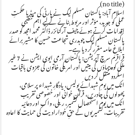
(no title)
اسلام آباد: پاکستان مسلم لیگ نے پارٹی کی میڈیا حکمتِ
عملی کو جدید، مؤثر اور مربوط بنانے کے لیے اہم تنظیمی
اقدامات کرتے ہوئے چیف آرگنائزر ڈاکٹر محمد امجد کو صدر
پاکستان مسلم لیگ چوہدری شجاعت حسین کا مشیر برائے
ابلاغِ عامہ مقرر کر دیا ہے۔
قراقرم سرچ آپریشن: پاکستان آرمی ایوی ایشن نے 7 غیر
ملکی کوہ پیماؤں کی میتیں اور امریکی خاتون کی جزوی باقیات
اسکردو منتقل کر دیں
اٹک میں یومِ شہدائے پولیس، یادگارِ شہداء پر سلامی،
پھولوں کی چادریں، قرآن خوانی اور خصوصی تقریب
اٹک میں یومِ استحصال کشمیر، ریلی، واک اور دعائیہ
تقریبات، کشمیریوں کے حقِ خودارادیت کی حمایت کا اعادہ